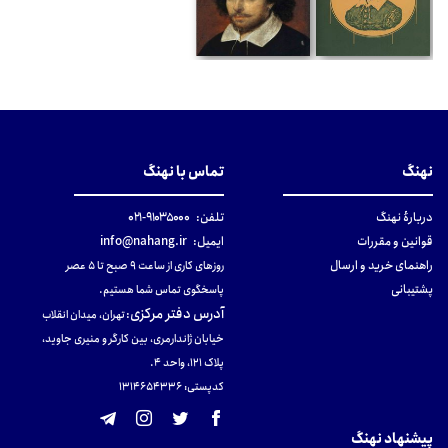
نهنگ
تماس با نهنگ
دربارهٔ نهنگ
تلفن:
۹۱۰۳۵۰۰۰-۰۲۱
قوانین و مقررات
ایمیل:
info@nahang.ir
راهنمای خرید و ارسال
روزهای کاری از ساعت ۹ صبح تا ۵ عصر
پشتیبانی
پاسخگوی تماس شما هستیم.
آدرس دفتر مرکزی
:
تهران، میدان انقلاب
خیابان ژاندارمری، بین کارگر و منیری جاوید،
پلاک 121، واحد ۴.
کدپستی: 131465433۶
پیشنهاد نهنگ