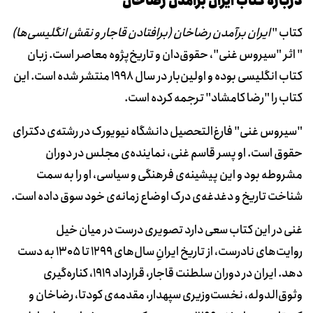
دربارۀ کتاب ایران برآمدن رضاخان
کتاب "
ایران برآمدن رضاخان (برافتادن قاجار و نقش انگلیسی‌ها)
" اثر "سیروس غنی"، حقوق‌دان و تاریخ‌پژوه معاصر است. زبان
کتاب انگلیسی بوده و اولین‌بار در سال 1998 منتشر شده است. این
کتاب را "رضا کامشاد" ترجمه کرده است.
"سیروس غنی" فارغ‌التحصیل دانشگاه نیویورک در رشته‌ی دکترای
حقوق است. او پسر قاسم غنی، نماینده‌ی مجلس در دوران
مشروطه بود و این پیشینه‌ی فرهنگی و سیاسی، او را به سمت
شناخت تاریخ و دغدغه‌ی درک اوضاع زمانه‌ی خود سوق داده است.
غنی در این کتاب سعی دارد تصویری درست در میان خیل
روایت‌های نادرست، از تاریخ ایرانِ سال‌های 1299 تا 1305 به دست
دهد. ایران در دوران سلطنت قاجار، قرارداد 1919، کناره‌گیری
وثوق‌الدوله، نخست‌وزیری سپهدار، مقدمه‌ی کودتا، رضاخان و