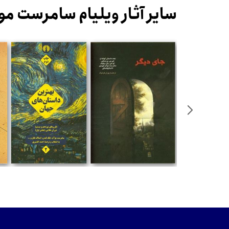
سایر آثار ویلیام سامرست مو
%
مان
تومان
تومان