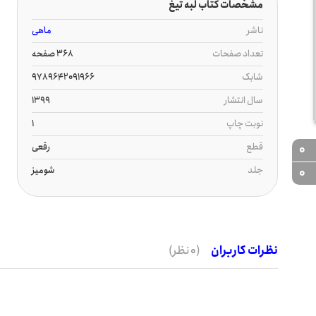
مشخصات کتاب لبه تیغ
ناشر
ماهی
تعداد صفحات
368 صفحه
شابک
9789642091966
سال انتشار
1399
نوبت چاپ
1
قطع
رقعی
0
جلد
شومیز
0
نظرات کاربران
(0 نظر)