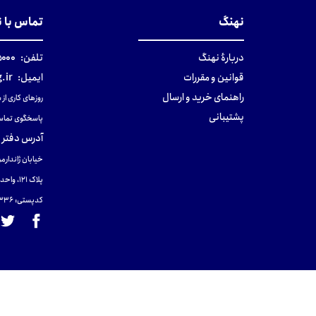
نهنگ
تماس با 
دربارهٔ نهنگ
تلفن:
۰-۰۲۱
قوانین و مقررات
ایمیل:
.ir
راهنمای خرید و ارسال
روزهای کاری از ساعت ۹ صب
پشتیبانی
پاسخگوی تماس
آدرس دفتر 
خیابان ژاندارمر
پلاک 121، واحد ۴.
کدپستی: 131465433۶