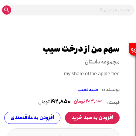
سهم من از درخت سیب
مجموعه داستان
my share of the apple tree
نويسنده:
طیبه نجیب
203,000
تومان
192,850
تومان
قیمت:
افزودن به سبد خرید
افزودن به علاقه‌مندی