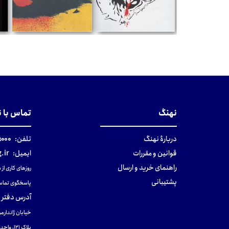
تومان
تومان
نهنگ
تماس با 
دربارهٔ نهنگ
تلفن:
۰-۰۲۱
قوانین و مقررات
ایمیل:
.ir
راهنمای خرید و ارسال
روزهای کاری از ساعت ۹ صب
پشتیبانی
پاسخگوی تماس
آدرس دفتر 
خیابان ژاندارمر
پلاک 121، واحد ۴.