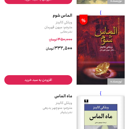
نويسنده
}
الماس شوم
%
ویلکی کالینز
مترجم: میهن قهرمان
نشر عطایی
350,000
تومان
332,500
تومان
افزودن به سبد خرید
نويسنده
}
ماه الماس
ویلکی کالینز
مترجم: منوچهر بدیعی
نشر نیلوفر