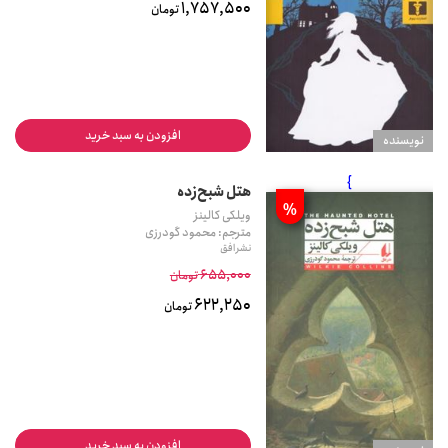
1,757,500
تومان
افزودن به سبد خرید
نويسنده
}
هتل شبح‌زده
%
ویلکی کالینز
مترجم: محمود گودرزی
نشر افق
655,000
تومان
622,250
تومان
افزودن به سبد خرید