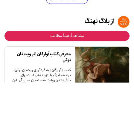
از بلاگ نهنگ
مشاهدۀ همۀ مطالب
معرفی کتاب آوارگان اثر ویت تان
نوئن
کتاب «آوارگان» به گردآوری ویت‌تان نوئن،
برندۀ جایزۀ پولیتزر، تلاشی است برای
بازگرداندن روایت به صاحبان اصلی آن. این
مجموعه‌جستار، همان‌طور که در معرفی آن
آمده، به‌دنبال به‌چالش‌کشیدن تصویر
ساده‌انگارانۀ معمول از پناهنده به‌عنوان
قهرمان، قربانی یا تهدید است.
آب، هنر و بحران خشک‌سالی
آب، این مایۀ جاودان حیات و سرچشمۀ بی‌پایان الهام، همواره در حافظۀ جمعی ما و
در آینۀ هنر گذشتگان نمادی از روشنایی، پاکی و آبادانی بوده است. از باغ‌های ایرانی