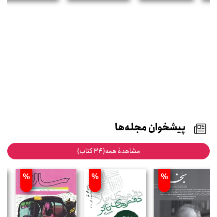
پیشخوان مجله‌ها
مشاهدۀ همه(34 کتاب)
%
%
%