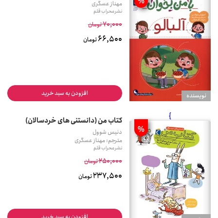
%
مهناز عسگری
نشر محراب قلم
70,000
تومان
66,500
تومان
افزودن به سبد خرید
نويسنده
}
کتاب من (دانستنی های خردسالان)
%
دنیس شوول
مترجم: مهناز عسگری
نشر محراب قلم
250,000
تومان
237,500
تومان
افزودن به سبد خرید