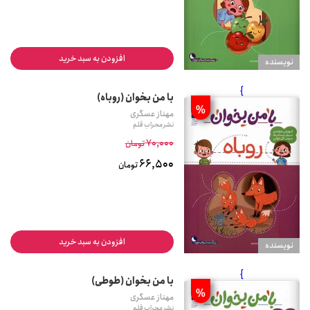
افزودن به سبد خرید
نويسنده
}
با من بخوان (روباه)
%
مهناز عسگری
نشر محراب قلم
70,000
تومان
66,500
تومان
افزودن به سبد خرید
نويسنده
}
با من بخوان (طوطی)
%
مهناز عسگری
نشر محراب قلم