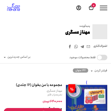
0
پدیدآورنده
مهناز عسگری
اشتراک‌گذاری
بر اساس جدیدترین
فقط محصولات موجود
فیلتر کردن
166 عنوان
}
مجموعه با من بخوان (16 جلدی)
%
مهناز عسگری
نشر محراب قلم
640,000
تومان
608,000
تومان