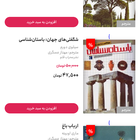
افزودن به سبد خرید
مترجم
}
شگفتی‌های جهان: باستان‌شناسی
%
سیلوی دورم
مترجم: مهناز عسگری
نشر محراب قلم
50,000
تومان
47,500
تومان
افزودن به سبد خرید
مترجم
}
ارباب باغ
%
ماری اوبینه
مترجم: مهناز عسگری