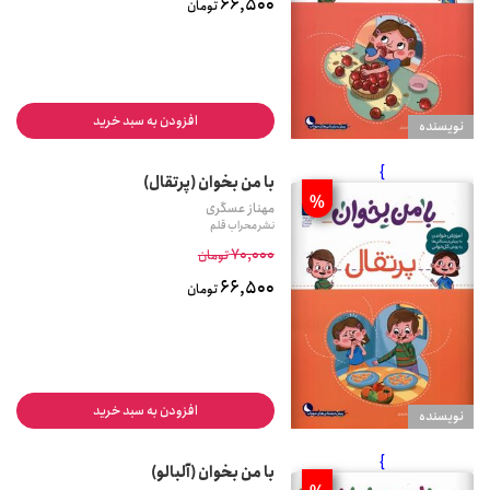
66,500
تومان
افزودن به سبد خرید
نويسنده
}
با من بخوان (پرتقال)
%
مهناز عسگری
نشر محراب قلم
70,000
تومان
66,500
تومان
افزودن به سبد خرید
نويسنده
}
با من بخوان (آلبالو)