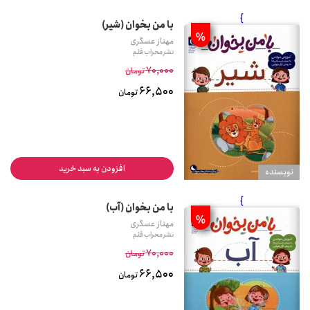
}
با من بخوان (شیر)
%
مهناز عسگری
نشر محراب قلم
70,000
تومان
66,500
تومان
افزودن به سبد خرید
نويسنده
}
با من بخوان (آب)
%
مهناز عسگری
نشر محراب قلم
70,000
تومان
66,500
تومان