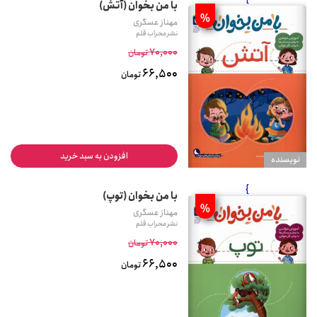
با من بخوان (آتش)
%
مهناز عسگری
نشر محراب قلم
70,000
تومان
66,500
تومان
افزودن به سبد خرید
نويسنده
}
با من بخوان (توپ)
%
مهناز عسگری
نشر محراب قلم
70,000
تومان
66,500
تومان