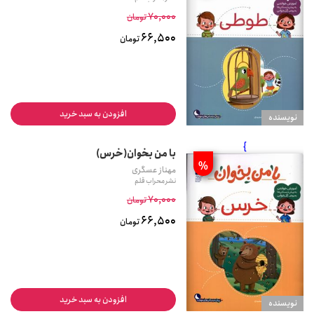
70,000
تومان
66,500
تومان
افزودن به سبد خرید
نويسنده
}
با من بخوان(خرس)
%
مهناز عسگری
نشر محراب قلم
70,000
تومان
66,500
تومان
افزودن به سبد خرید
نويسنده