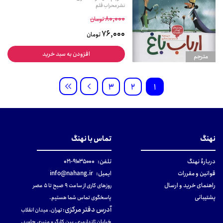
نشر محراب قلم
80,000
تومان
76,000
تومان
افزودن به سبد خرید
مترجم
3
2
1
نهنگ
تماس با نهنگ
دربارهٔ نهنگ
تلفن:
۹۱۰۳۵۰۰۰-۰۲۱
قوانین و مقررات
ایمیل:
info@nahang.ir
راهنمای خرید و ارسال
روزهای کاری از ساعت ۹ صبح تا ۵ عصر
پشتیبانی
پاسخگوی تماس شما هستیم.
آدرس دفتر مرکزی
:
تهران، میدان انقلاب
خیابان ژاندارمری، بین کارگر و منیری جاوید،