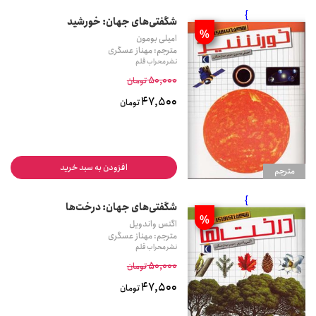
}
شگفتی‌های جهان: خورشید
%
امیلی بومون
مترجم: مهناز عسگری
نشر محراب قلم
50,000
تومان
47,500
تومان
افزودن به سبد خرید
مترجم
}
شگفتی‌های جهان: درخت‌ها
%
اگنس واندویل
مترجم: مهناز عسگری
نشر محراب قلم
50,000
تومان
47,500
تومان