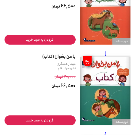
66,500
تومان
افزودن به سبد خرید
نويسنده
}
با من بخوان (کتاب)
%
مهناز عسگری
نشر محراب قلم
70,000
تومان
66,500
تومان
افزودن به سبد خرید
نويسنده
}