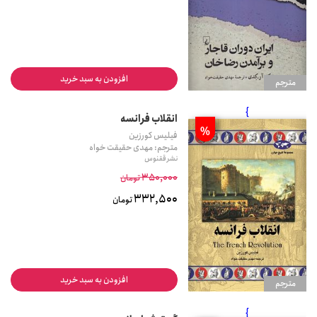
افزودن به سبد خرید
مترجم
}
انقلاب فرانسه
%
فیلیس کورزین
مترجم: مهدی حقیقت خواه
نشر ققنوس
350,000
تومان
332,500
تومان
افزودن به سبد خرید
مترجم
}