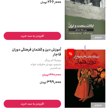
266,000
تومان
افزودن به سبد خرید
مترجم
}
آموزش دین و گفتمان فرهنگی دوران
%
قاجار
مونیکا ام رینگر
مترجم: مهدی حقیقت خواه
نشر ققنوس
420,000
تومان
399,000
تومان
افزودن به سبد خرید
مترجم