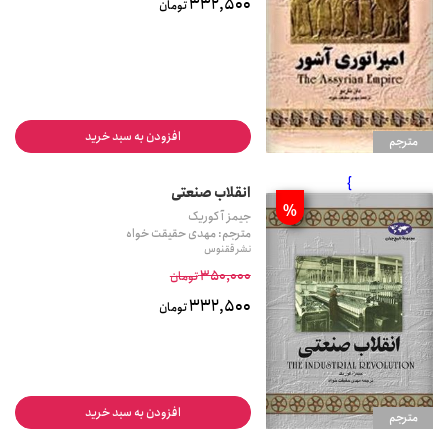
332,500
تومان
افزودن به سبد خرید
مترجم
}
انقلاب صنعتی
%
جیمز آ کوریک
مترجم: مهدی حقیقت خواه
نشر ققنوس
350,000
تومان
332,500
تومان
افزودن به سبد خرید
مترجم