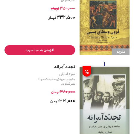
نشر ققنوس
350,000
تومان
332,500
تومان
افزودن به سبد خرید
مترجم
}
تجدد آمرانه
%
تورج اتابکی
مترجم: مهدی حقیقت خواه
نشر ققنوس
380,000
تومان
361,000
تومان