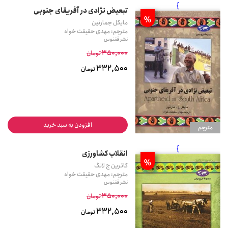
}
تبعیض نژادی در آفریقای جنوبی
%
مایکل جمارتین
مترجم: مهدی حقیقت خواه
نشر ققنوس
350,000
تومان
332,500
تومان
افزودن به سبد خرید
مترجم
}
انقلاب کشاورزی
%
کاترین ج لانگ
مترجم: مهدی حقیقت خواه
نشر ققنوس
350,000
تومان
332,500
تومان