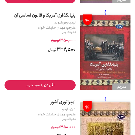
}
بنیانگذاری آمریکا و ق‍ان‍ون‌ اس‍اس‍ی‌ آن‌
%
لیدیابجورنلوند
مترجم: مهدی حقیقت خواه
نشر ققنوس
350,000
تومان
332,500
تومان
افزودن به سبد خرید
مترجم
}
امپراتوری آشور
%
دان ناردو
مترجم: مهدی حقیقت خواه
نشر ققنوس
350,000
تومان