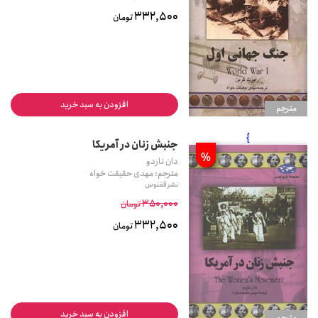
332,500
تومان
افزودن به سبد خرید
مترجم
}
جنبش زنان در آمریکا
%
دان ناردو
مترجم: مهدی حقیقت خواه
نشر ققنوس
350,000
تومان
332,500
تومان
افزودن به سبد خرید
مترجم