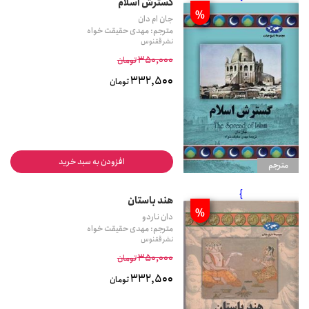
گسترش اسلام
%
جان ام دان
مترجم: مهدی حقیقت خواه
نشر ققنوس
350,000
تومان
332,500
تومان
افزودن به سبد خرید
مترجم
}
هند باستان
%
دان ناردو
مترجم: مهدی حقیقت خواه
نشر ققنوس
350,000
تومان
332,500
تومان