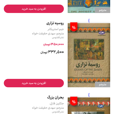
افزودن به سبد خرید
مترجم
}
روسیه تزاری
%
جیم استریکلر
مترجم: مهدی حقیقت خواه
نشر ققنوس
350,000
تومان
332,500
تومان
افزودن به سبد خرید
مترجم
}
بحران بزرگ
%
جکلین فارل
مترجم: مهدی حقیقت خواه
نشر ققنوس