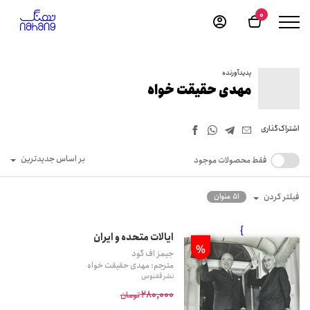
0
پدیدآورنده
مهدی حقیقت خواه
اشتراک‌گذاری
بر اساس جدیدترین
فقط محصولات موجود
فیلتر کردن
51 عنوان
}
ایالات متحده و ایران
%
جیمز اف گود
مترجم: مهدی حقیقت خواه
نشر ققنوس
280,000
تومان