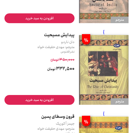
افزودن به سبد خرید
مترجم
}
پیدایش مسیحیت
%
دان ناردو
مترجم: مهدی حقیقت خواه
نشر ققنوس
350,000
تومان
332,500
تومان
افزودن به سبد خرید
مترجم
}
قرون وسطای پسین
%
جیمز آ کوریک
مترجم: مهدی حقیقت خواه