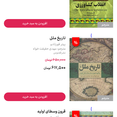
افزودن به سبد خرید
مترجم
}
تاریخ ملل
%
پیتر فورتادو
مترجم: مهدی حقیقت خواه
نشر ققنوس
650,000
تومان
617,500
تومان
افزودن به سبد خرید
مترجم
}
قرون وسطای اولیه
%