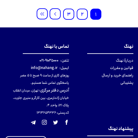
3
2
1
نهنگ
تماس با نهنگ
دربارهٔ نهنگ
تلفن:
۹۱۰۳۵۰۰۰-۰۲۱
قوانین و مقررات
ایمیل:
info@nahang.ir
راهنمای خرید و ارسال
روزهای کاری از ساعت ۹ صبح تا ۵ عصر
پشتیبانی
پاسخگوی تماس شما هستیم.
آدرس دفتر مرکزی
:
تهران، میدان انقلاب
خیابان ژاندارمری، بین کارگر و منیری جاوید،
پلاک 121، واحد ۴.
کدپستی: 131465433۶
پیشنهاد نهنگ