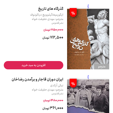
}
گذرگاه های تاریخ
%
ایگورمیخائیلوویچ دیاکونوف
مترجم: مهدی حقیقت خواه
نشر ققنوس
750,000
تومان
712,500
تومان
افزودن به سبد خرید
مترجم
}
ایران دوران قاجار و برآمدن رضاخان
%
نیکی آرکدی
مترجم: مهدی حقیقت خواه
نشر ققنوس
380,000
تومان
361,000
تومان