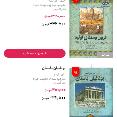
جیمز آ کوریک
مترجم: مهدی حقیقت خواه
نشر ققنوس
350,000
تومان
332,500
تومان
افزودن به سبد خرید
مترجم
}
یونانیان باستان
%
دان ناردو
مترجم: مهدی حقیقت خواه
نشر ققنوس
350,000
تومان
332,500
تومان