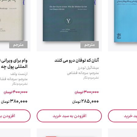
}
}
مترجم
مترجم
آنان که توفان درو می کنند
وام برای ویرانی
المللی پول چه ب
میشائیل لودرز
مترجم: مرجانه فشاهی
ارنست ولف
نشر مردم نگار
مترجم: مرجانه فشا
نشر مردم نگار
400,000
300,000
تومان
تومان
380,000
285,000
تومان
تومان
بد خرید
افزودن به سبد خرید
افزودن ب