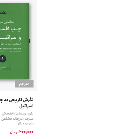
}
مترجم
نگرش تاریخی به چ
اسرائیل
لئون ویستری خفسکی
مترجم: مرجانه فشاهی
نشر مردم نگار
200,000
تومان