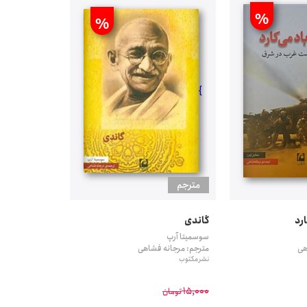
%
%
}
مترجم
ارد
گاندی
سوسمیتا آرپ
هی
مترجم: مرجانه فشاهی
نشر مکتوب
15,000
تومان