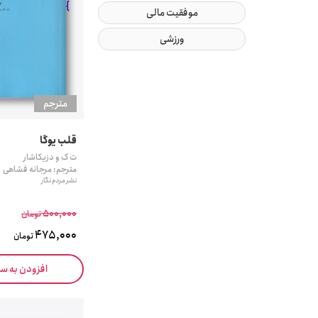
}
موفقیت مالی
ورزشی
مترجم
قلب یوگا
ت ک و دزیکاشار
مترجم: مرجانه فشاهی
نشر مردم نگار
500,000
تومان
475,000
تومان
افزودن به س