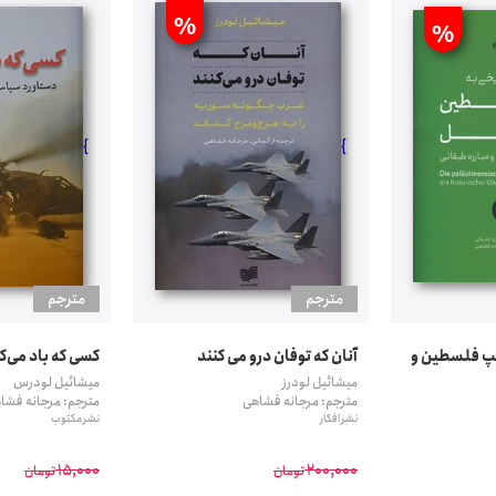
%
%
}
}
مترجم
مترجم
پ فلسطین و
آنان که توفان درو می کنند
کسی که باد می‌ک
میشائیل لودرز
میشائیل لودرس
مترجم: مرجانه فشاهی
مترجم: مرجانه فشا
نشر افکار
نشر مکتوب
15,000
200,000
تومان
تومان