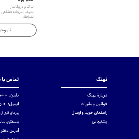
ت ک و دزیکاشار
مترجم: مرجانه فشاهی
نشر افکار
ناموجو
نهنگ
تماس با 
دربارهٔ نهنگ
تلفن:
۰-۰۲۱
قوانین و مقررات
ایمیل:
.ir
راهنمای خرید و ارسال
روزهای کاری از ساعت ۹ صب
پشتیبانی
پاسخگوی تماس
آدرس دفتر 