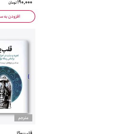
190,000
تومان
افزودن به س
}
مترجم
قلب یوگا