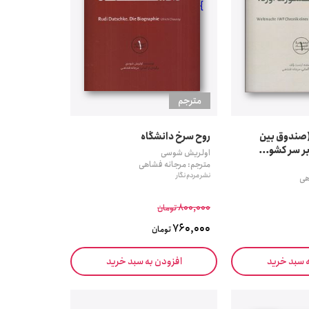
}
مترجم
 (صندوق بین
روح سرخ دانشگاه
ر سر کشو...
اولریش شوسی
مترجم: مرجانه فشاهی
نشر مردم نگار
هی
800,000
تومان
760,000
تومان
ه سبد خرید
افزودن به سبد خرید