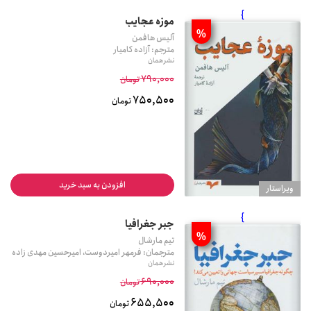
}
موزه عجایب
%
آلیس هافمن
مترجم: آزاده کامیار
نشر همان
790,000
تومان
750,500
تومان
افزودن به سبد خرید
ويراستار
}
جبر جغرافیا
%
تیم مارشال
مترجمان: فرمهر امیردوست، امیرحسین مهدی زاده
نشر همان
690,000
تومان
655,500
تومان