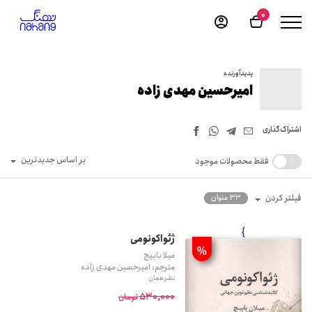
0
پدیدآورنده
امیرحسین مهدی زاده
اشتراک‌گذاری
بر اساس جدیدترین
فقط محصولات موجود
فیلتر کردن
33 عنوان
}
ژئواکونومی
%
میلا بابیچ
مترجم: امیرحسین مهدی زاده
نشر همان
530,000
تومان