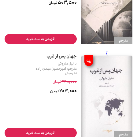
503,500
تومان
افزودن به سبد خرید
مترجم
}
جهان پس از غرب
%
دانیل ماروکی
مترجم: امیرحسین مهدی زاده
نشر همان
740,000
تومان
703,000
تومان
افزودن به سبد خرید
مترجم