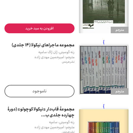
افزودن به سبد خرید
مترجم
}
مجموعه ماجراهای نیکولا (14 جلدی)
رنه گوسینی، ژان ژاک سامپه
مترجم: امیرحسین مهدی زاده
نشر هرمس
ناموجود
مترجم
}
مجموعۀ قاب‌دار «نیکولا کوچولو» (دورۀ
چهارده جلدی ب...
رنه گوسینی، سامپه
مترجم: امیرحسین مهدی زاده
نشر هرمس