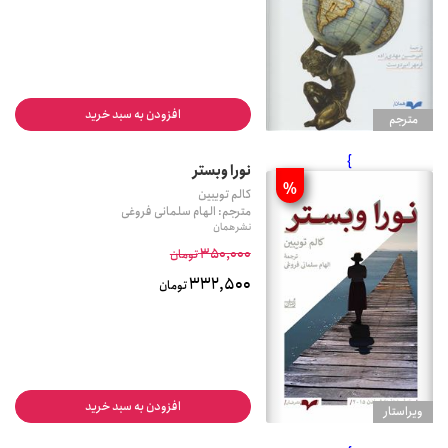
افزودن به سبد خرید
مترجم
}
نورا وبستر
%
کالم تویبین
مترجم: الهام سلمانی فروغی
نشر همان
350,000
تومان
332,500
تومان
افزودن به سبد خرید
ويراستار