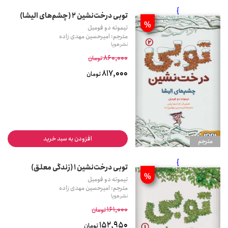
}
توبی درخت‌نشین 2 (چشم‌های الیشا)
%
تیموته دو فومبل
مترجم: امیرحسین مهدی زاده
نشر هوپا
860,000
تومان
817,000
تومان
افزودن به سبد خرید
مترجم
}
توبی درخت‌نشین 1 (زندگی معلق)
%
تیموته دو فومبل
مترجم: امیرحسین مهدی زاده
نشر هوپا
161,000
تومان
152,950
تومان