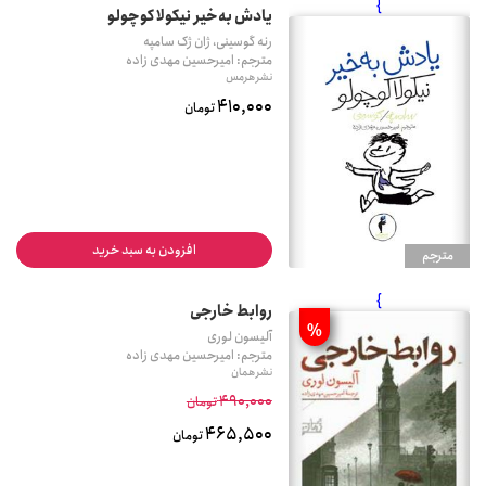
}
یادش به‌خیر نیکولا کوچولو
رنه گوسینی، ژان ژک سامپه
مترجم: امیرحسین مهدی زاده
نشر هرمس
410,000
تومان
افزودن به سبد خرید
مترجم
}
روابط خارجی
%
آلیسون لوری
مترجم: امیرحسین مهدی زاده
نشر همان
490,000
تومان
465,500
تومان