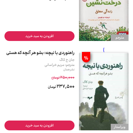
افزودن به سبد خرید
مترجم
}
راهنوردی با نیچه: بشو هر آنچه که هستی
%
جان ج کاگ
مترجم: مریم خراسانی
نشر همان
250,000
تومان
237,500
تومان
افزودن به سبد خرید
ويراستار