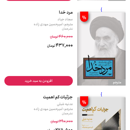
}
مرد خدا
%
سجاد جیاد
مترجم: امیرحسین مهدی زاده
نشر همان
460,000
تومان
437,000
تومان
افزودن به سبد خرید
مترجم
}
جزئیات کم اهمیت
%
عدنیه شبلی
مترجم: امیرحسین مهدی زاده
نشر همان
290,000
تومان