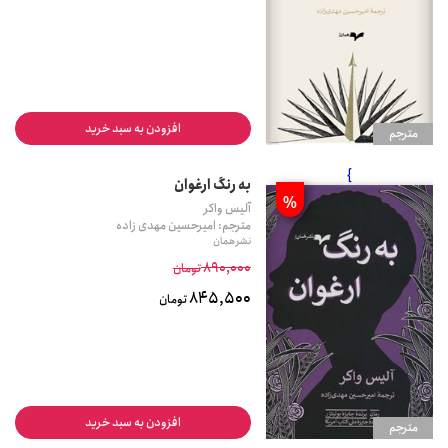
افزودن به سبد خرید
مترجم
}
به رنگ ارغوان
%
آلیس واکر
مترجم: امیرحسین مهدی زاده
نشر همان
890,000
تومان
845,500
تومان
افزودن به سبد خرید
مترجم