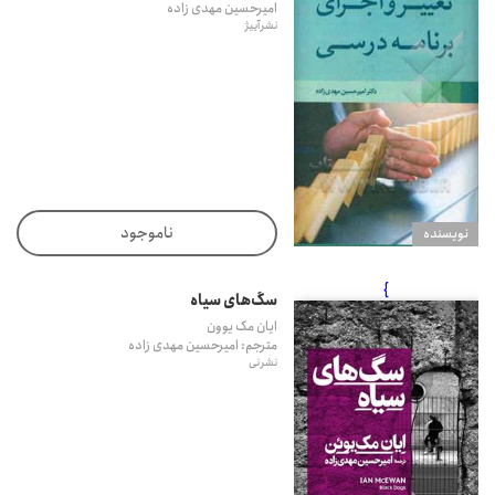
امیرحسین مهدی زاده
نشر آییژ
ناموجود
نويسنده
}
سگ‌های سیاه
ایان مک یوون
مترجم: امیرحسین مهدی زاده
نشر نی