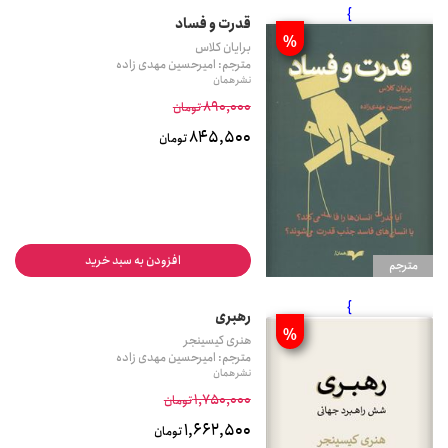
}
قدرت و فساد
%
برایان کلاس
مترجم: امیرحسین مهدی زاده
نشر همان
890,000
تومان
845,500
تومان
افزودن به سبد خرید
مترجم
}
رهبری
%
هنری کیسینجر
مترجم: امیرحسین مهدی زاده
نشر همان
1,750,000
تومان
1,662,500
تومان