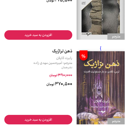
275,500
تومان
افزودن به سبد خرید
مترجم
}
ذهن تراژیک
%
رابرت کاپلان
مترجم: امیرحسین مهدی زاده
نشر همان
390,000
تومان
370,500
تومان
افزودن به سبد خرید
مترجم