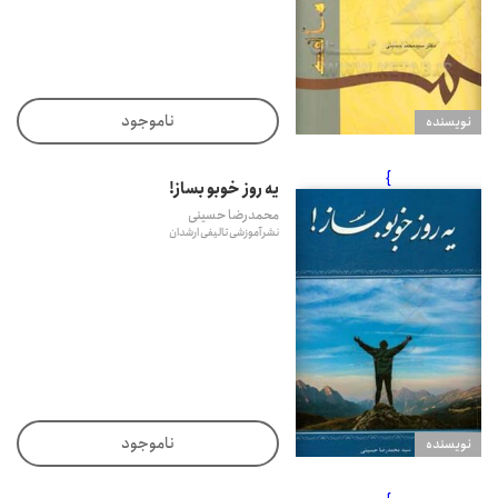
ناموجود
نويسنده
}
یه روز خوبو بساز!
محمدرضا حسینی
نشر آموزشی تالیفی ارشدان
ناموجود
نويسنده