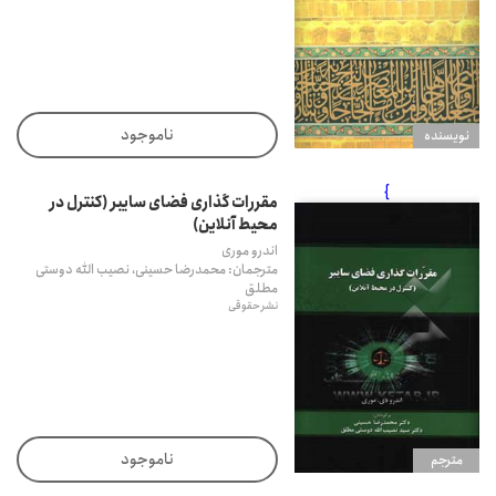
ناموجود
نويسنده
}
مقررات گذاری فضای سایبر (کنترل در
محیط آنلاین)
اندرو موری
مترجمان: محمدرضا حسینی، نصیب الله دوستی
مطلق
نشر حقوقی
ناموجود
مترجم