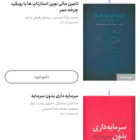
}
تامین مالی نوین استارتاپ ها با رویکرد
چرخه عمر
محمدرضا حسینی، پرستو رفیعی وحید
نشر مهربان نشر
ناموجود
نويسنده
}
سرمایه داری بدون سرمایه
جاناتان هاسکل، استین وست لیک
مترجم: محمدرضا حسینی
نشر مهربان نشر