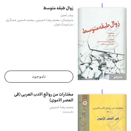
}
زوال طبقه متوسط
پیتر تمین
مترجمان: محمدرضا حسینی، محمدحسین عسگری
نشر فرهنگ فوژان
ناموجود
مترجم
}
مختارات من روائع الادب العربی (فی
العصر الاموی)
محمدرضا حسینی
نشر سمت