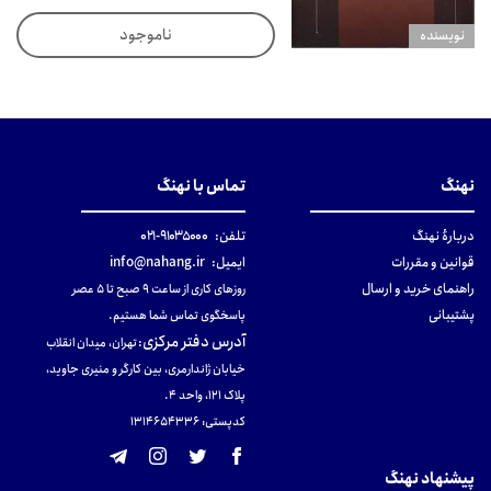
ناموجود
نويسنده
نهنگ
تماس با نهنگ
دربارهٔ نهنگ
تلفن:
۹۱۰۳۵۰۰۰-۰۲۱
قوانین و مقررات
ایمیل:
info@nahang.ir
راهنمای خرید و ارسال
روزهای کاری از ساعت ۹ صبح تا ۵ عصر
پشتیبانی
پاسخگوی تماس شما هستیم.
آدرس دفتر مرکزی
:
تهران، میدان انقلاب
خیابان ژاندارمری، بین کارگر و منیری جاوید،
پلاک 121، واحد ۴.
کدپستی: 131465433۶
پیشنهاد نهنگ