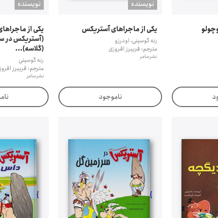
نويسنده
نويسنده
وچولو
یکی از ماجراهای آستریکس
یکی از ماجراها
(آستریکس در س
رنه گوسینی، اودرزو
(گلاسه)...
مترجم: فریبرز افروزی
نشر سامر
رنه گوسینی
مترجم: فریبرز افرو
نشر سامر
د
ناموجود
نام
}
}