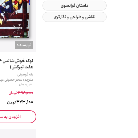
}
داستان فرانسوی
نقاشی و طراحی و نگارگری
نويسنده
هفت تیرکش)
رنه گوسینی
مترجم: سحر حسینی میل
نشر پیدایش
498,000
تومان
473,100
تومان
افزودن به س