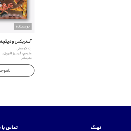
نويسنده
آستریکس و دیگچه
رنه گوسینی
مترجم: فریبرز افروزی
نشر سامر
ناموجو
نهنگ
تماس با 