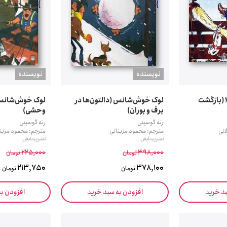
}
}
نويسنده
نويسنده
لوک خوش‌شانس 4 (بازگشت
لوک خوش‌شانس (دالتون‌ها در
لوک خوش‌شانس
برف و بوران)
وحشی)
رنه گوسینی
رنه گوسینی
انی
مترجم: محمود مزینانی
مترجم: محمود مزین
نشر پیدایش
نشر پیدایش
225,000
398,000
تومان
تومان
213,750
378,100
تومان
تومان
بد خرید
افزودن به سبد خرید
افزودن ب