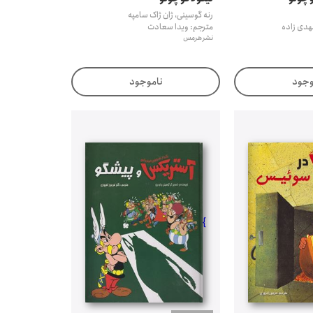
رنه گوسینی، ژان ژاک سامپه
هدی زاده
مترجم: ویدا سعادت
نشر هرمس
وجود
ناموجود
}