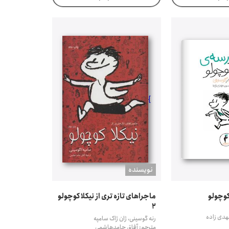
}
نويسنده
کوچولو
ماجراهای تازه تری از نیکلا کوچولو
2
هدی زاده
رنه گوسینی، ژان ژاک سامپه
مترجم: آفاق حامدهاشمی