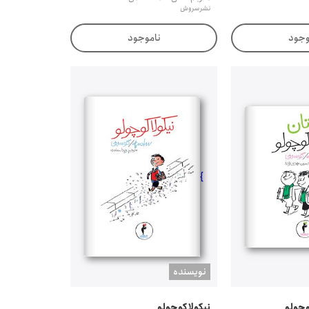
نشر سروش
وجود
ناموجود
}
نويسنده
وچولو
نیکولا کوچولو