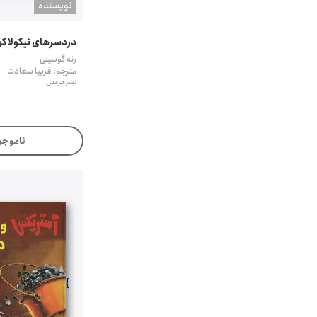
نويسنده
دردسرهای نیکولا ک
رنه گوسینی
مترجم: فریبا سعادت
نشر هرمس
ناموجو
}