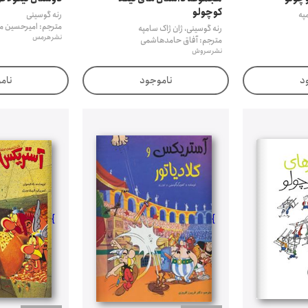
کوچولو
په
رنه گوسینی
مترجم: امیرحسین م
رنه گوسینی، ژان ژاک سامپه
نشر هرمس
مترجم: آفاق حامدهاشمی
نشر سروش
د
ناموجود
نام
}
}