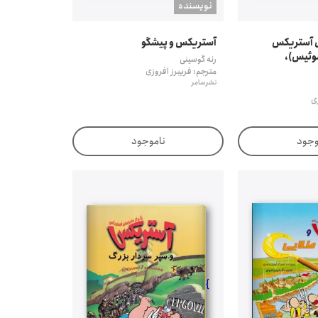
نويسنده
ی آستریکس
آستریکس و پیشگو
وئیس)،
رنه گوسینی
مترجم: فریبرز افروزی
نشر سامر
زی
وجود
ناموجود
}