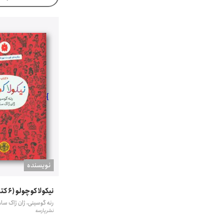
}
نويسنده
نیکولا کوچولو (6 کتاب قرمز)
رنه گوسینی، ژان ژاک سام
نشر پارسه