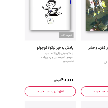
}
نويسنده
 (غرب وحشی
یادش به‌خیر نیکولا کوچولو
رنه گوسینی، ژان ژک سامپه
مترجم: امیرحسین مهدی زاده
نشر هرمس
انی
410,000
تومان
ه سبد خرید
افزودن به سبد خرید