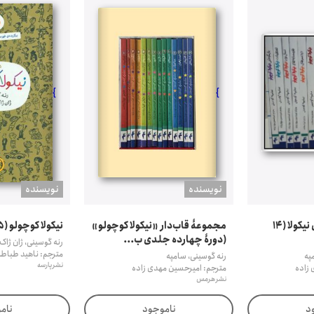
}
}
نويسنده
نويسنده
مجموعه ماجراهای نیکولا (14
مجموعۀ قاب‌دار «نیکولا کوچولو»
نیکولا کوچولو (۵ کتاب سبز)
(دورۀ چهارده جلدی ب...
رنه گوسینی، ژان ژاک
مترجم: ناهید طباطب
په
رنه گوسینی، سامپه
نشر پارسه
 زاده
مترجم: امیرحسین مهدی زاده
نشر هرمس
د
ناموجود
نام