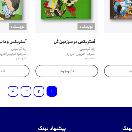
نويسنده
نويسنده
آستریکس در سرزمین گل
آستریکس و داس
رنه گوسینی
رنه گوسینی
مترجم: فریبرز افروزی
مترجم: فریبرز افرو
نشر سامر
نشر سامر
د
ناموجود
نام
4
3
2
1
نهنگ
پیشنهاد نهنگ