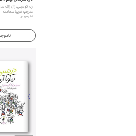
رنه گوسینی، ژان ژاک سام
مترجم: فریبا سعادت
نشر هرمس
ناموجو
}