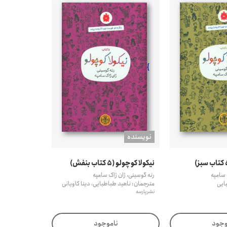
}
نويسنده
نیکولا کوچولو (۵ کتاب بنفش)
 سامپه
رنه گوسینی، ژان ژاک سامپه
ایی
مترجمان: ناهید طباطبایی، دینا کاویانی
نشر پارسه
وجود
ناموجود