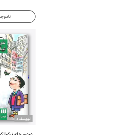
ناموجو
}
نويسنده
دردسرهای نیکولا ک