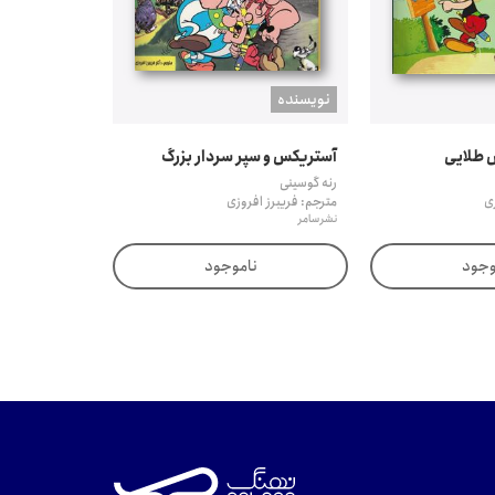
نويسنده
 طلایی
آستریکس و سپر سردار بزرگ
رنه گوسینی
زی
مترجم: فریبرز افروزی
نشر سامر
وجود
ناموجود