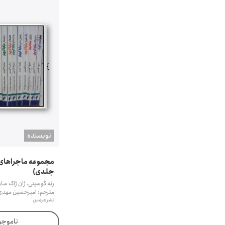
}
نويسنده
جلدی)
رنه گوسینی، ژان ژاک سام
مترجم: امیرحسین مهدی
نشر هرمس
ناموجو