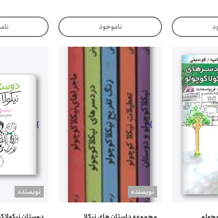
د
ناموجود
نام
}
}
نويسنده
نويسنده
وچولو
مجموعه داستان های نیکلا
دوستان نیکولا ک