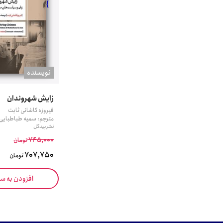
}
نويسنده
زایش شهروندان
فیروزه کاشانی ثابت
مترجم: سمیه طباطبایی
نشر بیدگل
745,000
تومان
707,750
تومان
افزودن به س