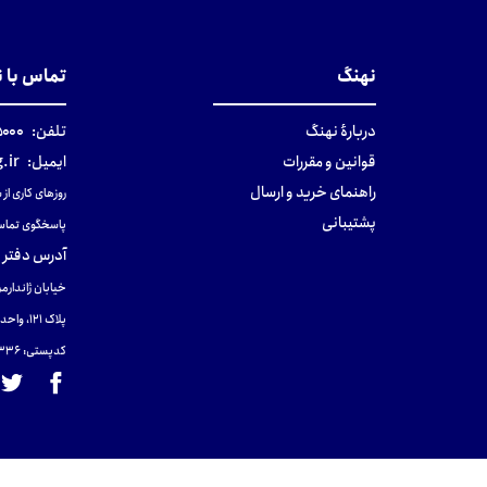
نهنگ
تماس با 
دربارهٔ نهنگ
تلفن:
۰-۰۲۱
قوانین و مقررات
ایمیل:
.ir
راهنمای خرید و ارسال
روزهای کاری از ساعت ۹ صب
پشتیبانی
پاسخگوی تماس
آدرس دفتر 
خیابان ژاندارمر
پلاک 121، واحد ۴.
کدپستی: 131465433۶