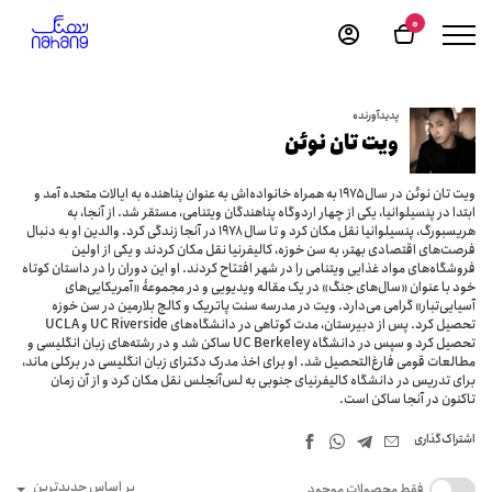
0
پدیدآورنده
ویت تان نوئن
ویت تان نوئن در سال ۱۹۷۵ به همراه خانواده‌اش به عنوان پناهنده به ایالات متحده آمد و
ابتدا در پنسیلوانیا، یکی از چهار اردوگاه پناهندگان ویتنامی، مستقر شد. از آنجا، به
هریسبورگ، پنسیلوانیا نقل مکان کرد و تا سال ۱۹۷۸ در آنجا زندگی کرد. والدین او به دنبال
فرصت‌های اقتصادی بهتر، به سن خوزه، کالیفرنیا نقل مکان کردند و یکی از اولین
فروشگاه‌های مواد غذایی ویتنامی را در شهر افتتاح کردند. او این دوران را در داستان کوتاه
خود با عنوان «سال‌های جنگ» در یک مقاله ویدیویی و در مجموعۀ «آمریکایی‌های
آسیایی‌تبار» گرامی می‌دارد. ویت در مدرسه سنت پاتریک و کالج بلارمین در سن خوزه
تحصیل کرد. پس از دبیرستان، مدت کوتاهی در دانشگاه‌های UC Riverside و UCLA
تحصیل کرد و سپس در دانشگاه UC Berkeley ساکن شد و در رشته‌های زبان انگلیسی و
مطالعات قومی فارغ‌التحصیل شد. او برای اخذ مدرک دکترای زبان انگلیسی در برکلی ماند،
برای تدریس در دانشگاه کالیفرنیای جنوبی به لس‌آنجلس نقل مکان کرد و از آن زمان
تاکنون در آنجا ساکن است.
اشتراک‌گذاری
بر اساس جدیدترین
فقط محصولات موجود