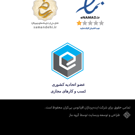
تمامی حقوق برای شرکت ایده‌پردازان اقیانوس بی‌کران محفوظ است.
طراحی و توسعه وبسایت توسط گروه ماز