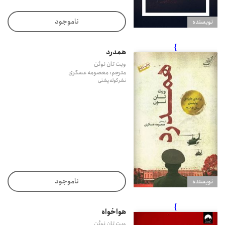
ناموجود
نويسنده
}
همدرد
ویت تان نوئن
مترجم: معصومه عسکری
نشر کوله پشتی
ناموجود
نويسنده
}
هواخواه
ویت تان نوئن