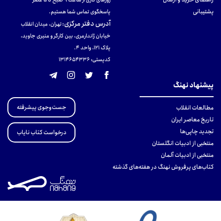
روزهای کاری از ساعت ۹ صبح تا ۵ عصر
پشتیبانی
پاسخگوی تماس شما هستیم.
آدرس دفتر مرکزی
:
تهران، میدان انقلاب
خیابان ژاندارمری، بین کارگر و منیری جاوید،
پلاک 121، واحد ۴.
کدپستی: 131465433۶
پیشنهاد نهنگ
جست‌وجوی پیشرفته
مطالعات انقلاب
تاریخ معاصر ایران
تجدید چاپی‌ها
درخواست کتاب نایاب
منتخبی از ادبیات انگلستان
منتخبی از ادبیات آلمان
کتاب‌های پرفروش نهنگ در هفته‌های گذشته