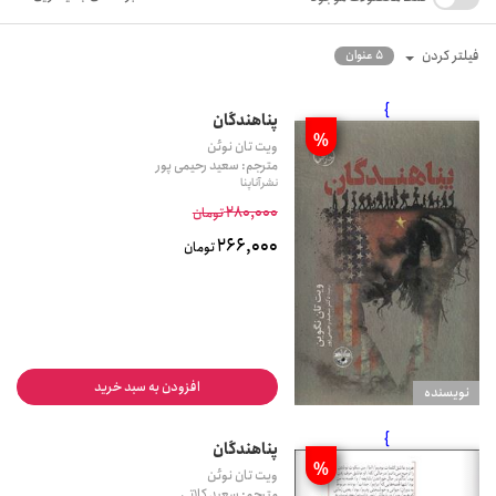
فیلتر کردن
5 عنوان
}
پناهندگان
%
ویت تان نوئن
مترجم: سعید رحیمی پور
نشر آناپنا
280,000
تومان
266,000
تومان
افزودن به سبد خرید
نويسنده
}
پناهندگان
%
ویت تان نوئن
مترجم: سعید کلاتی