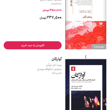
نشر هیرمند
250,000
تومان
237,500
تومان
افزودن به سبد خرید
نويسنده
}
آوارگان
ویت تان نوئن
مترجم: شکوفه میبدی
نشر بیدگل