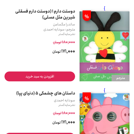
}
دوستت دارم 1 (دوستت دارم فسقلی
%
شیرین مثل عسلی)
ساندرا مگسامن
مترجم: سودابه احمدی
نشر سایه گستر
180,000
تومان
171,000
تومان
افزودن به سبد خرید
مترجم
}
داستان های چشمکی 5 (دنیای پپا)
%
سودابه احمدی
نشر سایه گستر
180,000
تومان
171,000
تومان