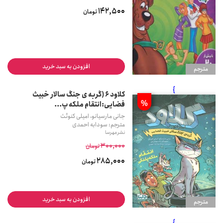
142,500
تومان
افزودن به سبد خرید
مترجم
}
کلاود 6 (گربه ی جنگ سالار خبیث
%
فضایی:انتقام ملکه پ...
جانی مارسیانو، امیلی کنوئث
مترجم: سودابه احمدی
نشر مهرسا
300,000
تومان
285,000
تومان
افزودن به سبد خرید
مترجم
}