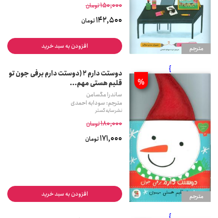
150,000
تومان
142,500
تومان
افزودن به سبد خرید
مترجم
}
دوستت دارم 2 (دوستت دارم برفی جون تو
%
قلبم هستی مهم...
ساندرا مگسامن
مترجم: سودابه احمدی
نشر سایه گستر
180,000
تومان
171,000
تومان
افزودن به سبد خرید
مترجم
}