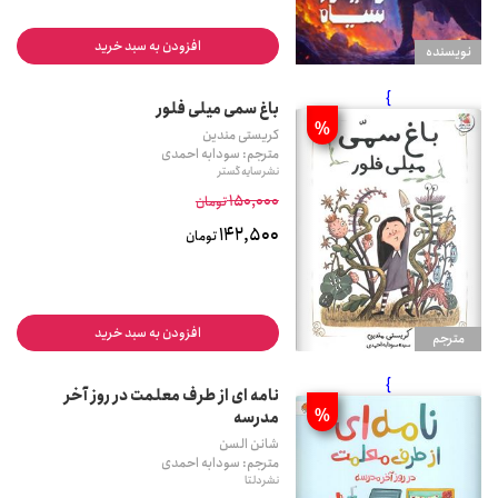
افزودن به سبد خرید
نويسنده
}
باغ سمی میلی فلور
%
کریستی مندین
مترجم: سودابه احمدی
نشر سایه گستر
150,000
تومان
142,500
تومان
افزودن به سبد خرید
مترجم
}
نامه ای از طرف معلمت در روز آخر
%
مدرسه
شانن السن
مترجم: سودابه احمدی
نشر دلتا