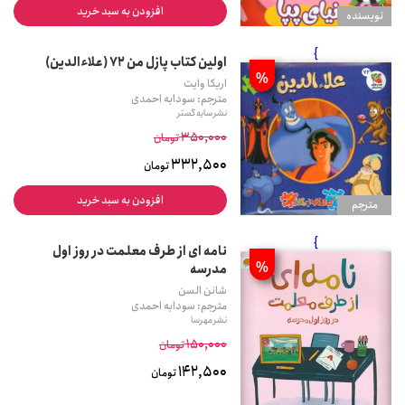
افزودن به سبد خرید
نويسنده
}
اولین کتاب پازل من 72 (علاءالدین)
%
اریکا وایت
مترجم: سودابه احمدی
نشر سایه گستر
350,000
تومان
332,500
تومان
افزودن به سبد خرید
مترجم
}
نامه ای از طرف معلمت در روز اول
%
مدرسه
شانن السن
مترجم: سودابه احمدی
نشر مهرسا
150,000
تومان
142,500
تومان