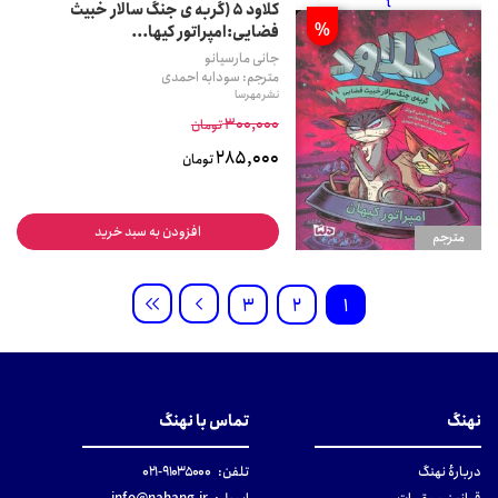
کلاود 5 (گربه ی جنگ سالار خبیث
%
فضایی:امپراتور کیها...
جانی مارسیانو
مترجم: سودابه احمدی
نشر مهرسا
300,000
تومان
285,000
تومان
افزودن به سبد خرید
مترجم
3
2
1
نهنگ
تماس با نهنگ
دربارهٔ نهنگ
تلفن:
۹۱۰۳۵۰۰۰-۰۲۱