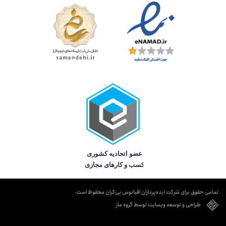
تمامی حقوق برای شرکت ایده‌پردازان اقیانوس بی‌کران محفوظ است.
طراحی و توسعه وبسایت توسط گروه ماز