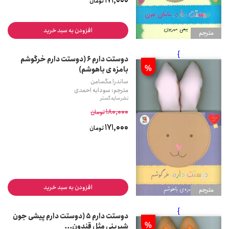
171,000
تومان
افزودن به سبد خرید
مترجم
}
دوستت دارم 6 (دوستت دارم خرگوشم
%
بامزه ی باهوشم)
ساندرا مگسامن
مترجم: سودابه احمدی
نشر سایه گستر
180,000
تومان
171,000
تومان
افزودن به سبد خرید
مترجم
}
دوستت دارم 5 (دوستت دارم پیشی جون
%
شیرینی مثل قندون...