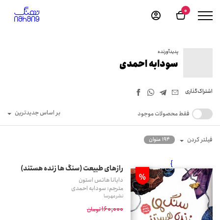
0
پدیدآورنده
سودابه احمدی
اشتراک‌گذاری
بر اساس جدیدترین
فقط محصولات موجود
فیلتر کردن
194 عنوان
}
رازهای طبیعت (سنگ ها زنده هستند)
%
دایانا هاتس استون
مترجم: سودابه احمدی
نشر مهرسا
160,000
تومان