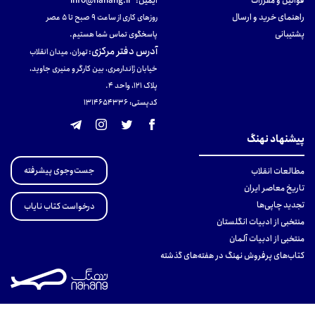
قوانین و مقررات
ایمیل:
info@nahang.ir
راهنمای خرید و ارسال
روزهای کاری از ساعت ۹ صبح تا ۵ عصر
پشتیبانی
پاسخگوی تماس شما هستیم.
آدرس دفتر مرکزی
:
تهران، میدان انقلاب
خیابان ژاندارمری، بین کارگر و منیری جاوید،
پلاک 121، واحد ۴.
کدپستی: 131465433۶
پیشنهاد نهنگ
جست‌وجوی پیشرفته
مطالعات انقلاب
تاریخ معاصر ایران
تجدید چاپی‌ها
درخواست کتاب نایاب
منتخبی از ادبیات انگلستان
منتخبی از ادبیات آلمان
کتاب‌های پرفروش نهنگ در هفته‌های گذشته