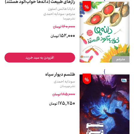
رازهای طبیعت (دانه‌ها خواب‌آلود هستند)
%
دایانا هاتس استون
مترجم: سودابه احمدی
نشر مهرسا
160,000
تومان
152,000
تومان
افزودن به سبد خرید
مترجم
}
طلسم دیوار سیاه
%
سودابه احمدی
نشر مهرستان
185,000
تومان
175,750
تومان