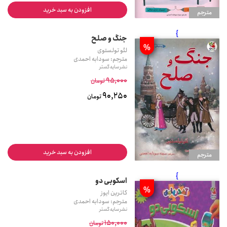
افزودن به سبد خرید
مترجم
}
جنگ و صلح
%
لئو تولستوی
مترجم: سودابه احمدی
نشر سایه گستر
95,000
تومان
90,250
تومان
افزودن به سبد خرید
مترجم
}
اسکوبی دو
%
کاترین ایوز
مترجم: سودابه احمدی
نشر سایه گستر
150,000
تومان