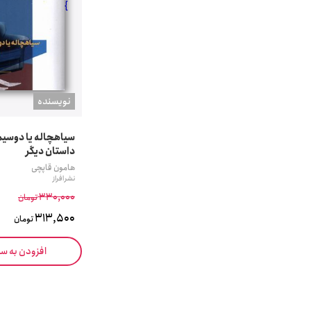
}
نويسنده
سیاهچاله یا دوسیم
داستان دیگر
هامون قاپچی
نشر افراز
330,000
تومان
313,500
تومان
افزودن به س