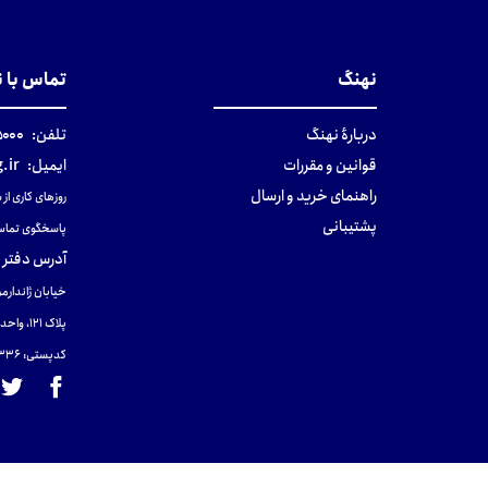
نهنگ
تماس با 
دربارهٔ نهنگ
تلفن:
۰-۰۲۱
قوانین و مقررات
ایمیل:
.ir
راهنمای خرید و ارسال
روزهای کاری از ساعت ۹ صب
پشتیبانی
پاسخگوی تماس
آدرس دفتر 
خیابان ژاندارمر
پلاک 121، واحد ۴.
کدپستی: 131465433۶