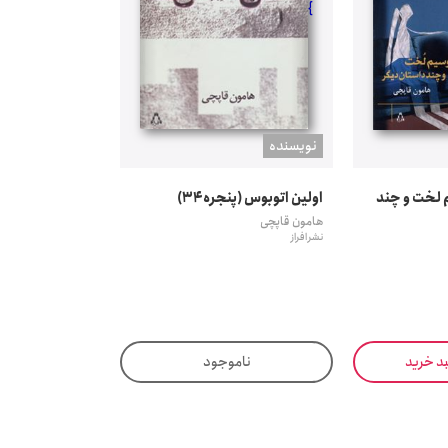
}
نويسنده
 لخت و چند
اولین اتوبوس (پنجره34)
هامون قاپچی
نشر افراز
بد خرید
ناموجود