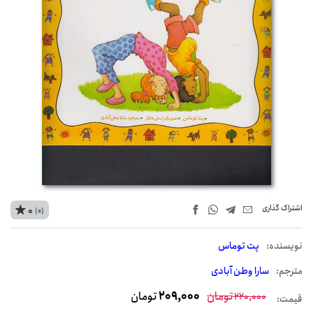
اشتراک‌ گذاری
0
(0)
نويسنده:
پت توماس
مترجم:
سارا وطن آبادی
تومان
209,000
تومان
220,000
قیمت: