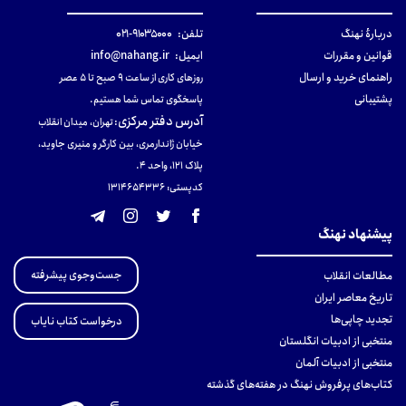
دربارهٔ نهنگ
تلفن:
۹۱۰۳۵۰۰۰-۰۲۱
قوانین و مقررات
ایمیل:
info@nahang.ir
راهنمای خرید و ارسال
روزهای کاری از ساعت ۹ صبح تا ۵ عصر
پشتیبانی
پاسخگوی تماس شما هستیم.
آدرس دفتر مرکزی
:
تهران، میدان انقلاب
خیابان ژاندارمری، بین کارگر و منیری جاوید،
پلاک 121، واحد ۴.
کدپستی: 131465433۶
پیشنهاد نهنگ
جست‌وجوی پیشرفته
مطالعات انقلاب
تاریخ معاصر ایران
تجدید چاپی‌ها
درخواست کتاب نایاب
منتخبی از ادبیات انگلستان
منتخبی از ادبیات آلمان
کتاب‌های پرفروش نهنگ در هفته‌های گذشته