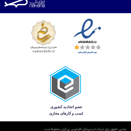
تمامی حقوق برای شرکت ایده‌پردازان اقیانوس بی‌کران محفوظ است.