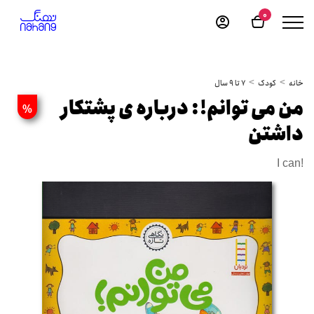
0
خانه
کودک
7 تا 9 سال
من می توانم!: درباره ی پشتکار
%
داشتن
I can!