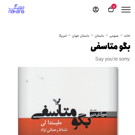
0
خانه
عمومی
داستان
داستان جهان
امریکا
بگو متاسفی
Say you're sorry.