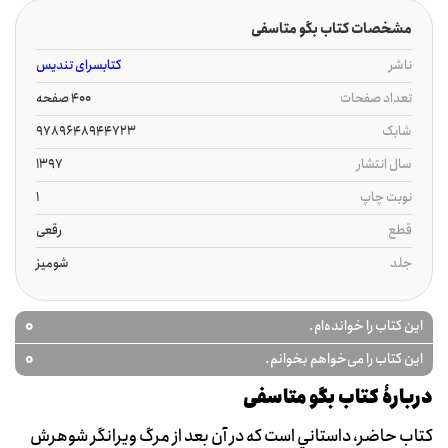
مشخصات کتاب بگو متاسفی
ناشر
کتابسرای تندیس
تعداد صفحات
400 صفحه
شابک
9789648944723
سال انتشار
1397
نوبت چاپ
1
قطع
رقعی
جلد
شومیز
0
این کتاب را خوانده‌ام.
0
این کتاب را می‌خواهم بخوانم.
دربارۀ کتاب بگو متاسفی
کتاب حاضر، داستاني است که در آن بعد از مرگ ويرانگر شوهرش