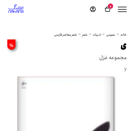
0
خانه
عمومی
ادبیات
شعر
شعر معاصر فارسی
ی
%
مجموعه غزل
y