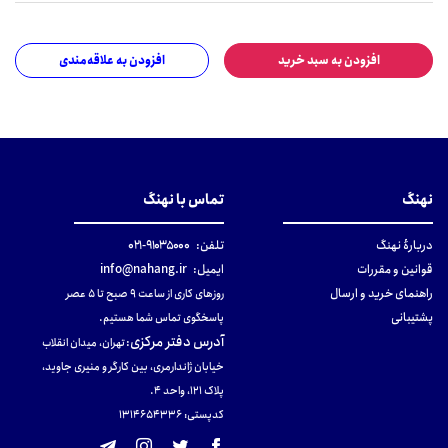
افزودن به سبد خرید
افزودن به علاقه‌مندی
نهنگ
تماس با نهنگ
دربارهٔ نهنگ
تلفن:
۹۱۰۳۵۰۰۰-۰۲۱
قوانین و مقررات
ایمیل:
info@nahang.ir
راهنمای خرید و ارسال
روزهای کاری از ساعت ۹ صبح تا ۵ عصر
پشتیبانی
پاسخگوی تماس شما هستیم.
آدرس دفتر مرکزی
:
تهران، میدان انقلاب
خیابان ژاندارمری، بین کارگر و منیری جاوید،
پلاک 121، واحد ۴.
کدپستی: 131465433۶