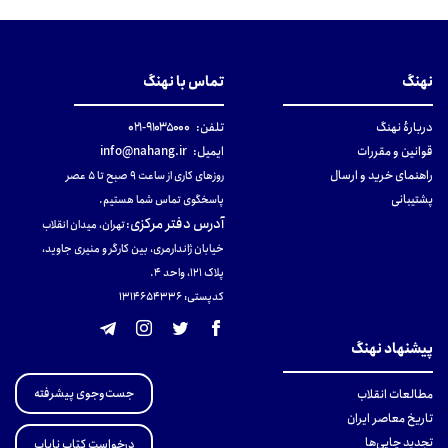
نهنگ
تماس با نهنگ
دربارهٔ نهنگ
تلفن:
۹۱۰۳۵۰۰۰-۰۲۱
قوانین و مقررات
ایمیل:
info@nahang.ir
راهنمای خرید و ارسال
روزهای کاری از ساعت ۹ صبح تا ۵ عصر
پشتیبانی
پاسخگوی تماس شما هستیم.
آدرس دفتر مرکزی
:
تهران، میدان انقلاب
خیابان ژاندارمری، بین کارگر و منیری جاوید،
پلاک 121، واحد ۴.
کدپستی: 131465433۶
پیشنهاد نهنگ
جست‌وجوی پیشرفته
مطالعات انقلاب
تاریخ معاصر ایران
تجدید چاپی‌ها
درخواست کتاب نایاب