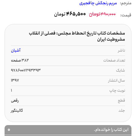
مترجم:
مریم رنجکش چافجیری
تومان
465,500
تومان
490,000
قیمت:
مشخصات کتاب تاریخ انحطاط مجلس: فصلی از انقلاب
مشروطیت ایران
ناشر
آشیان
تعداد صفحات
382 صفحه
شابک
9786007293393
سال انتشار
1397
نوبت چاپ
1
قطع
رقعی
جلد
گالینگور
0
این کتاب را خوانده‌ام.