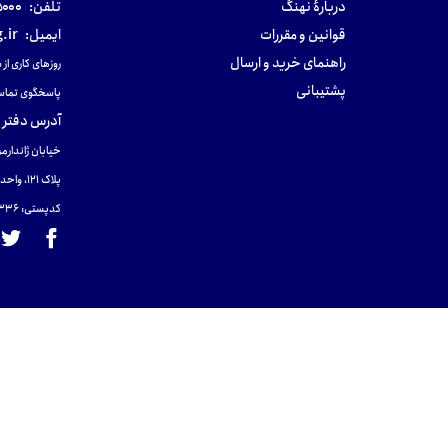
دربارهٔ نهنگ
تلفن:
۰-۰۲۱
قوانین و مقررات
ایمیل:
.ir
راهنمای خرید و ارسال
روزهای کاری از ساعت ۹ صب
پشتیبانی
پاسخگوی تماس
آدرس دفتر 
خیابان ژاندارمر
پلاک 121، واحد ۴.
کدپستی: 131465433۶