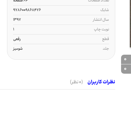
تعداد صفحات
64 صفحه
شابک
9786009868476
سال انتشار
1397
نوبت چاپ
1
قطع
رقعی
جلد
شومیز
0
0
نظرات کاربران
(0 نظر)