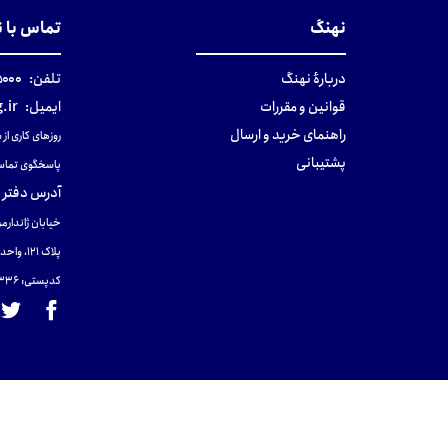
نهنگ
تماس با 
دربارهٔ نهنگ
تلفن:
۰-۰۲۱
قوانین و مقررات
ایمیل:
.ir
راهنمای خرید و ارسال
روزهای کاری از ساعت ۹ صب
پشتیبانی
پاسخگوی تماس
آدرس دفتر 
خیابان ژاندارمر
پلاک 121، واحد ۴.
کدپستی: 131465433۶