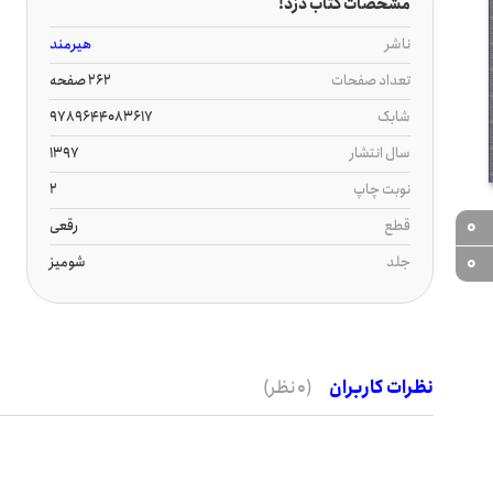
مشخصات کتاب دزد!
ناشر
هیرمند
تعداد صفحات
262 صفحه
شابک
9789644083617
سال انتشار
1397
نوبت چاپ
2
0
قطع
رقعی
0
جلد
شومیز
نظرات کاربران
(0 نظر)