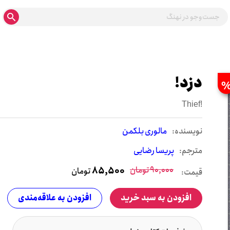
دزد!
Thief!
نويسنده:
مالوری بلکمن
مترجم:
پریسا رضایی
90,000
تومان
85,500
تومان
قیمت:
افزودن به سبد خرید
افزودن به علاقه‌مندی