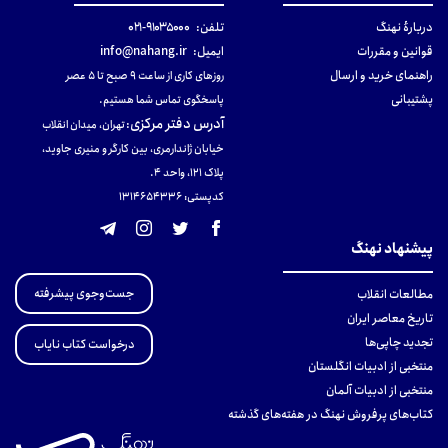
دربارهٔ نهنگ
تلفن:
۹۱۰۳۵۰۰۰-۰۲۱
قوانین و مقررات
ایمیل:
info@nahang.ir
راهنمای خرید و ارسال
روزهای کاری از ساعت ۹ صبح تا ۵ عصر
پشتیبانی
پاسخگوی تماس شما هستیم.
آدرس دفتر مرکزی
:
تهران، میدان انقلاب
خیابان ژاندارمری، بین کارگر و منیری جاوید،
پلاک 121، واحد ۴.
کدپستی: 131465433۶
پیشنهاد نهنگ
جست‌وجوی پیشرفته
مطالعات انقلاب
تاریخ معاصر ایران
تجدید چاپی‌ها
درخواست کتاب نایاب
منتخبی از ادبیات انگلستان
منتخبی از ادبیات آلمان
کتاب‌های پرفروش نهنگ در هفته‌های گذشته