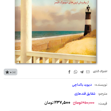
اشتراک‌ گذاری
0
(0)
نويسنده:
دیوید بالداچی
مترجم:
شقایق قندهاری
تومان
237,500
تومان
250,000
قیمت: