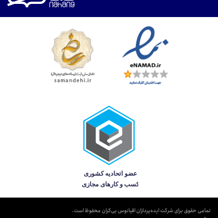
تمامی حقوق برای شرکت ایده‌پردازان اقیانوس بی‌کران محفوظ است.