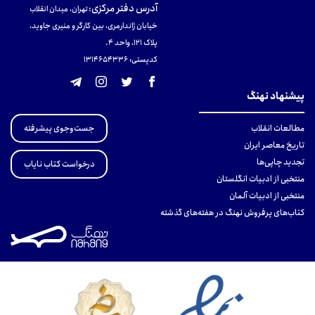
آدرس دفتر مرکزی
:
تهران، میدان انقلاب
خیابان ژاندارمری، بین کارگر و منیری جاوید،
پلاک 121، واحد ۴.
کدپستی: 131465433۶
پیشنهاد نهنگ
جست‌وجوی پیشرفته
مطالعات انقلاب
تاریخ معاصر ایران
تجدید چاپی‌ها
درخواست کتاب نایاب
منتخبی از ادبیات انگلستان
منتخبی از ادبیات آلمان
کتاب‌های پرفروش نهنگ در هفته‌های گذشته