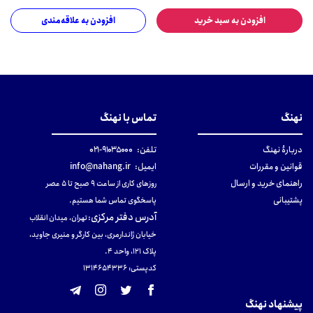
افزودن به سبد خرید
افزودن به علاقه‌مندی
نهنگ
تماس با نهنگ
دربارهٔ نهنگ
تلفن:
۹۱۰۳۵۰۰۰-۰۲۱
قوانین و مقررات
ایمیل:
info@nahang.ir
راهنمای خرید و ارسال
روزهای کاری از ساعت ۹ صبح تا ۵ عصر
پشتیبانی
پاسخگوی تماس شما هستیم.
آدرس دفتر مرکزی
:
تهران، میدان انقلاب
خیابان ژاندارمری، بین کارگر و منیری جاوید،
پلاک 121، واحد ۴.
کدپستی: 131465433۶
پیشنهاد نهنگ