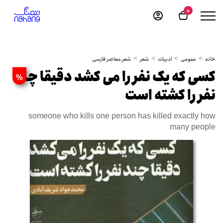
0
خانه
عمومی
ادبیات
شعر
شعر معاصر فارسی
کسی که یک نفر را می کشد دقیقا چند
%
نفر را کشته است
someone who kills one person has killed exactly how
many people