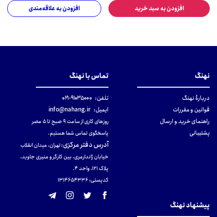
افزودن به سبد خرید
افزودن به علاقه‌مندی
نهنگ
تماس با نهنگ
دربارهٔ نهنگ
تلفن:
۹۱۰۳۵۰۰۰-۰۲۱
قوانین و مقررات
ایمیل:
info@nahang.ir
راهنمای خرید و ارسال
روزهای کاری از ساعت ۹ صبح تا ۵ عصر
پشتیبانی
پاسخگوی تماس شما هستیم.
آدرس دفتر مرکزی
:
تهران، میدان انقلاب
خیابان ژاندارمری، بین کارگر و منیری جاوید،
پلاک 121، واحد ۴.
کدپستی: 131465433۶
پیشنهاد نهنگ