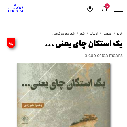
0
خانه
عمومی
ادبیات
شعر
شعر معاصر فارسی
یک استکان چای یعنی ...
%
a cup of tea means