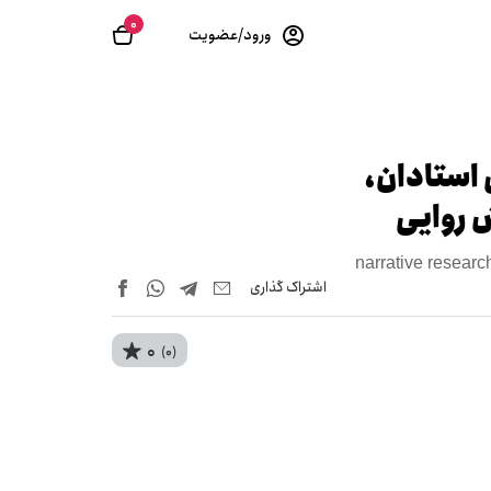
0
ورود/عضویت
 استادان،
 روایی
narrative research
اشتراک‌ گذاری
0
(0)