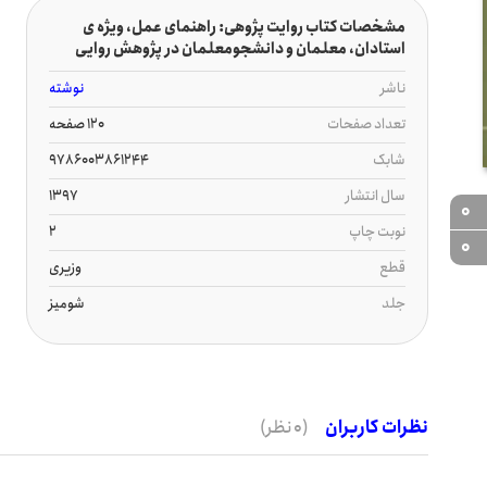
مشخصات کتاب روایت پژوهی: راهنمای عمل، ویژه ی
استادان، معلمان و دانشجومعلمان در پژوهش روایی
ناشر
نوشته
تعداد صفحات
120 صفحه
شابک
9786003861244
سال انتشار
1397
0
نوبت چاپ
2
0
قطع
وزیری
جلد
شومیز
نظرات کاربران
(0 نظر)