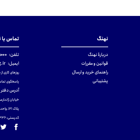
نهنگ
تماس با 
دربارهٔ نهنگ
تلفن:
۰-۰۲۱
قوانین و مقررات
ایمیل:
.ir
راهنمای خرید و ارسال
روزهای کاری از ساعت ۹ صب
پشتیبانی
پاسخگوی تماس
آدرس دفتر 
خیابان ژاندارمر
پلاک 121، واحد ۴.
کدپستی: 131465433۶