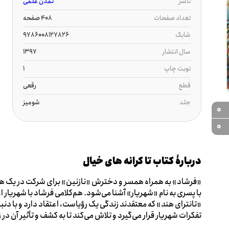
ناشر
تمدن علمی
تعداد صفحات
408 صفحه
شابک
9786008127826
سال انتشار
1397
نوبت چاپ
1
قطع
رقعی
جلد
شومیز
0
0
دربارۀ کتاب تا کرانه های خیال
«فرشاد» به همراه همسر و دخترش «نازنین» برای شرکت در یک همای
با پسری به نام «شهریار» آشنا می‌شود. هم‌کلامی فرشاد با شهریار او
«تانترای هند» که معتقدند زندگی یک رؤیاست، اعتقاد دارد و با دنب
تفکرات شهریار قرار می‌گیرد و تلاش می‌کند تا به کشف و تأثیر آن در 