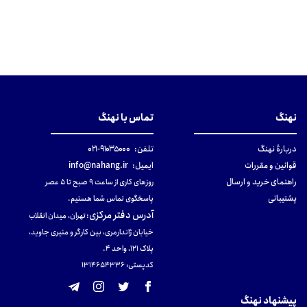
نهنگ
تماس با نهنگ
دربارهٔ نهنگ
تلفن:
۹۱۰۳۵۰۰۰-۰۲۱
قوانین و مقررات
ایمیل:
info@nahang.ir
راهنمای خرید و ارسال
روزهای کاری از ساعت ۹ صبح تا ۵ عصر
پشتیبانی
پاسخگوی تماس شما هستیم.
آدرس دفتر مرکزی
:
تهران، میدان انقلاب
خیابان ژاندارمری، بین کارگر و منیری جاوید،
پلاک 121، واحد ۴.
کدپستی: 131465433۶
پیشنهاد نهنگ