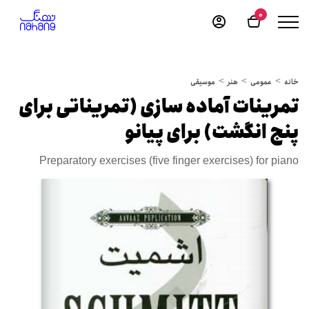
0
خانه
عمومی
هنر
موسیقی
تمرینات آماده سازی (تمریناتی برای
پنج انگشت) برای پیانو
Preparatory exercises (five finger exercises) for piano