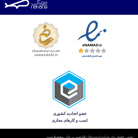
تمامی حقوق برای شرکت ایده‌پردازان اقیانوس بی‌کران محفوظ است.