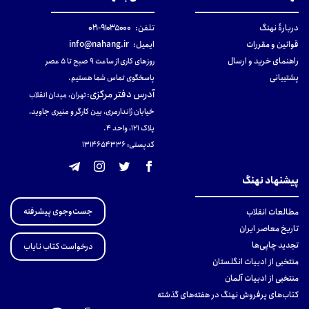
دربارهٔ نهنگ
تلفن:
۹۱۰۳۵۰۰۰-۰۲۱
قوانین و مقررات
ایمیل:
info@nahang.ir
راهنمای خرید و ارسال
روزهای کاری از ساعت ۹ صبح تا ۵ عصر
پشتیبانی
پاسخگوی تماس شما هستیم.
آدرس دفتر مرکزی
:
تهران، میدان انقلاب
خیابان ژاندارمری، بین کارگر و منیری جاوید،
پلاک 121، واحد ۴.
کدپستی: 131465433۶
پیشنهاد نهنگ
جست‌وجوی پیشرفته
مطالعات انقلاب
تاریخ معاصر ایران
تجدید چاپی‌ها
درخواست کتاب نایاب
منتخبی از ادبیات انگلستان
منتخبی از ادبیات آلمان
کتاب‌های پرفروش نهنگ در هفته‌های گذشته