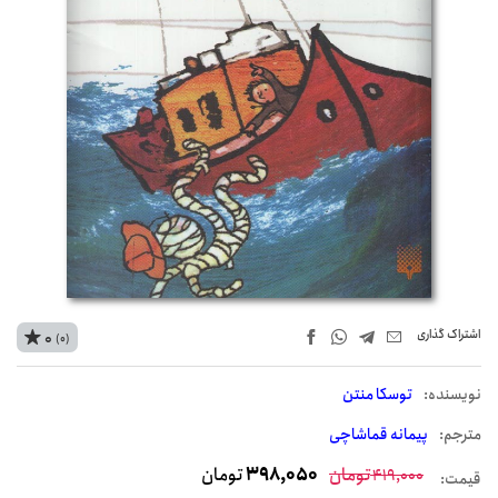
اشتراک‌ گذاری
0
(0)
نويسنده:
توسکا منتن
مترجم:
پیمانه قماشاچی
تومان
398,050
تومان
419,000
قیمت: