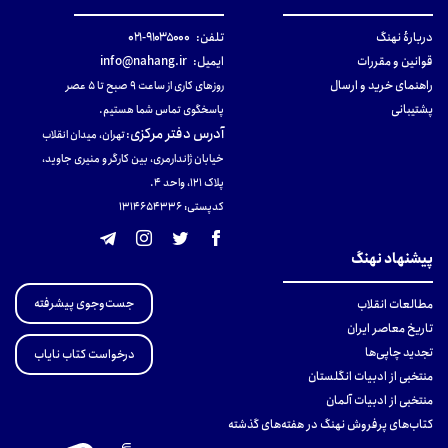
دربارهٔ نهنگ
تلفن:
۹۱۰۳۵۰۰۰-۰۲۱
قوانین و مقررات
ایمیل:
info@nahang.ir
راهنمای خرید و ارسال
روزهای کاری از ساعت ۹ صبح تا ۵ عصر
پشتیبانی
پاسخگوی تماس شما هستیم.
آدرس دفتر مرکزی
:
تهران، میدان انقلاب
خیابان ژاندارمری، بین کارگر و منیری جاوید،
پلاک 121، واحد ۴.
کدپستی: 131465433۶
پیشنهاد نهنگ
جست‌وجوی پیشرفته
مطالعات انقلاب
تاریخ معاصر ایران
تجدید چاپی‌ها
درخواست کتاب نایاب
منتخبی از ادبیات انگلستان
منتخبی از ادبیات آلمان
کتاب‌های پرفروش نهنگ در هفته‌های گذشته