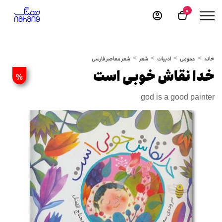
0
خانه
عمومی
ادبیات
شعر
شعر معاصر فارسی
خدا نقاش خوبی است
%
god is a good painter