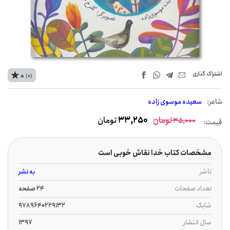
اشتراک‌ گذاری
0
(0)
شاعر:
سعیده موسوی زاده
تومان
33,250
تومان
35,000
قیمت:
مشخصات کتاب خدا نقاش خوبی است
ناشر
به نشر
تعداد صفحات
24 صفحه
شابک
9789640229132
سال انتشار
1397