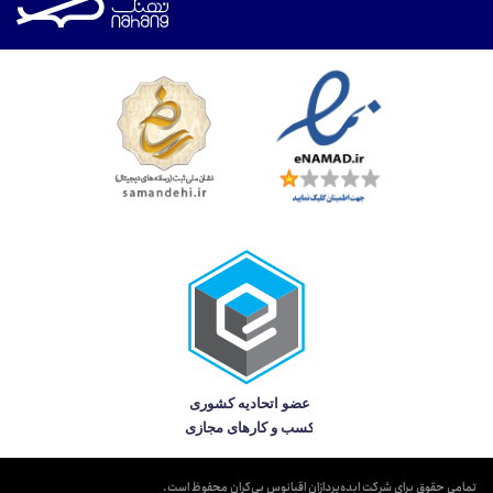
تمامی حقوق برای شرکت ایده‌پردازان اقیانوس بی‌کران محفوظ است.