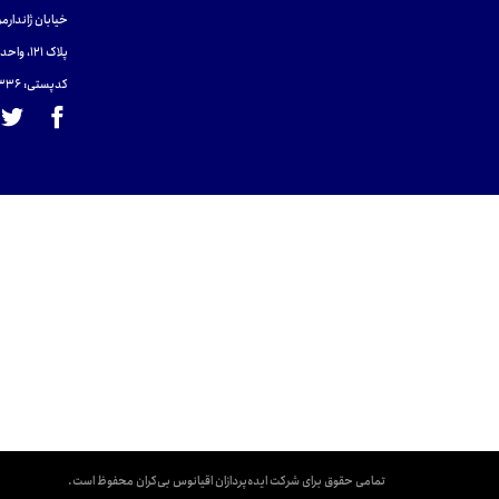
خیابان ژاندارمر
پلاک 121، واحد ۴.
کدپستی: 131465433۶
تمامی حقوق برای شرکت ایده‌پردازان اقیانوس بی‌کران محفوظ است.