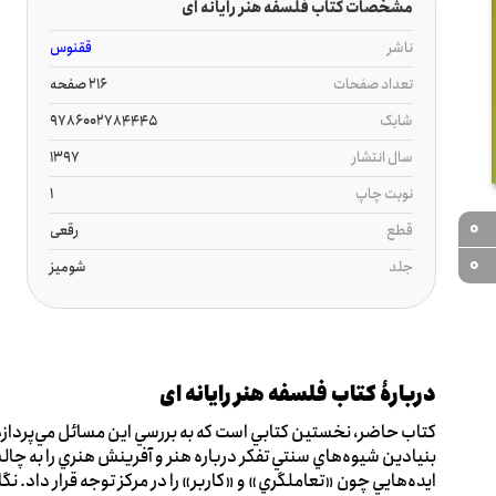
مشخصات کتاب فلسفه هنر رایانه ای
ناشر
ققنوس
تعداد صفحات
216 صفحه
شابک
9786002784445
سال انتشار
1397
نوبت چاپ
1
0
قطع
رقعی
0
جلد
شومیز
دربارۀ کتاب فلسفه هنر رایانه ای
کتاب حاضر، نخستين کتابي است که به بررسي اين مسائل مي‌پردازد.
بنيادين شيوه‌هاي سنتي تفکر درباره هنر و آفرينش هنري را به چالش
ايده‌هايي چون «تعاملگري» و «کاربر» را در مرکز توجه قرار داد. نگا