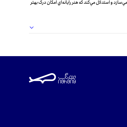
ي‌سازد و استدلال مي‌کند که هنر رايانه‌اي امکان درک بهتر