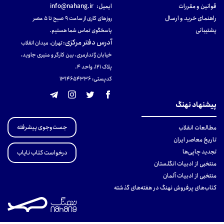
قوانین و مقررات
ایمیل:
info@nahang.ir
راهنمای خرید و ارسال
روزهای کاری از ساعت ۹ صبح تا ۵ عصر
پشتیبانی
پاسخگوی تماس شما هستیم.
آدرس دفتر مرکزی
:
تهران، میدان انقلاب
خیابان ژاندارمری، بین کارگر و منیری جاوید،
پلاک 121، واحد ۴.
کدپستی: 131465433۶
پیشنهاد نهنگ
جست‌وجوی پیشرفته
مطالعات انقلاب
تاریخ معاصر ایران
تجدید چاپی‌ها
درخواست کتاب نایاب
منتخبی از ادبیات انگلستان
منتخبی از ادبیات آلمان
کتاب‌های پرفروش نهنگ در هفته‌های گذشته