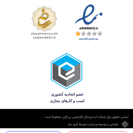
تمامی حقوق برای شرکت ایده‌پردازان اقیانوس بی‌کران محفوظ است.
طراحی و توسعه وبسایت توسط گروه ماز