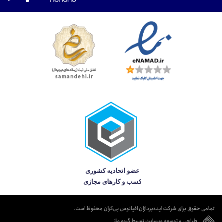
تمامی حقوق برای شرکت ایده‌پردازان اقیانوس بی‌کران محفوظ است.
طراحی و توسعه وبسایت توسط گروه ماز