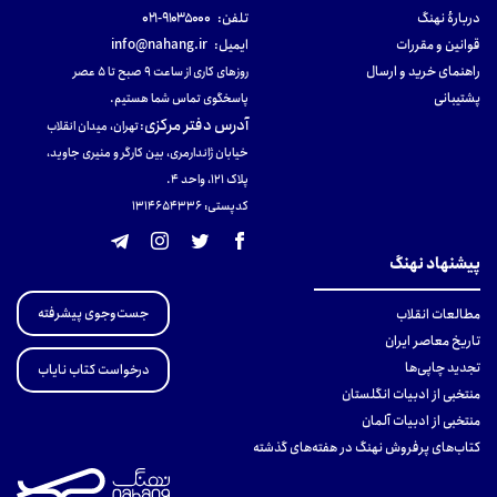
دربارهٔ نهنگ
تلفن:
۹۱۰۳۵۰۰۰-۰۲۱
قوانین و مقررات
ایمیل:
info@nahang.ir
راهنمای خرید و ارسال
روزهای کاری از ساعت ۹ صبح تا ۵ عصر
پشتیبانی
پاسخگوی تماس شما هستیم.
آدرس دفتر مرکزی
:
تهران، میدان انقلاب
خیابان ژاندارمری، بین کارگر و منیری جاوید،
پلاک 121، واحد ۴.
کدپستی: 131465433۶
پیشنهاد نهنگ
جست‌وجوی پیشرفته
مطالعات انقلاب
تاریخ معاصر ایران
تجدید چاپی‌ها
درخواست کتاب نایاب
منتخبی از ادبیات انگلستان
منتخبی از ادبیات آلمان
کتاب‌های پرفروش نهنگ در هفته‌های گذشته