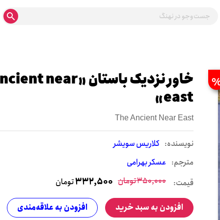
خاور نزدیک باستان «t near
east»
The Ancient Near East
نويسنده:
کلاریس سویشر
مترجم:
عسکر بهرامی
350,000
تومان
332,500
تومان
قیمت:
افزودن به سبد خرید
افزودن به علاقه‌مندی