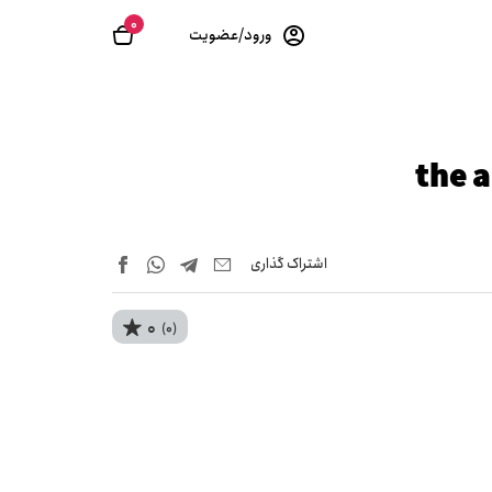
0
ورود/عضویت
the ancien
اشتراک‌ گذاری
0
(0)