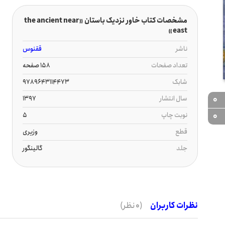
مشخصات کتاب خاور نزدیک باستان «the ancient near
east»
ناشر
ققنوس
تعداد صفحات
158 صفحه
شابک
9789643114473
سال انتشار
1397
0
نوبت چاپ
5
0
قطع
وزیری
جلد
گالینگور
نظرات کاربران
(0 نظر)