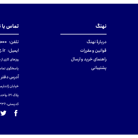
تومان
تومان
نهنگ
تماس با 
دربارهٔ نهنگ
تلفن:
۰-۰۲۱
قوانین و مقررات
ایمیل:
.ir
راهنمای خرید و ارسال
روزهای کاری از ساعت ۹ صب
پشتیبانی
پاسخگوی تماس
آدرس دفتر 
خیابان ژاندارمر
پلاک 121، واحد ۴.
کدپستی: 131465433۶