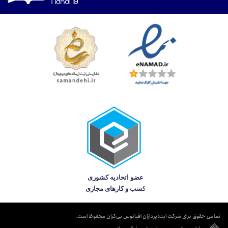
تمامی حقوق برای شرکت ایده‌پردازان اقیانوس بی‌کران محفوظ است.