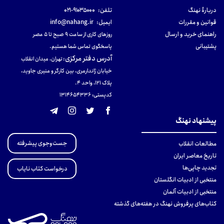
دربارهٔ نهنگ
تلفن:
۹۱۰۳۵۰۰۰-۰۲۱
قوانین و مقررات
ایمیل:
info@nahang.ir
راهنمای خرید و ارسال
روزهای کاری از ساعت ۹ صبح تا ۵ عصر
پشتیبانی
پاسخگوی تماس شما هستیم.
آدرس دفتر مرکزی
:
تهران، میدان انقلاب
خیابان ژاندارمری، بین کارگر و منیری جاوید،
پلاک 121، واحد ۴.
کدپستی: 131465433۶
پیشنهاد نهنگ
جست‌وجوی پیشرفته
مطالعات انقلاب
تاریخ معاصر ایران
تجدید چاپی‌ها
درخواست کتاب نایاب
منتخبی از ادبیات انگلستان
منتخبی از ادبیات آلمان
کتاب‌های پرفروش نهنگ در هفته‌های گذشته