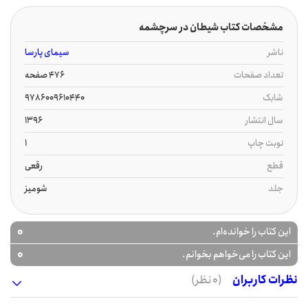
مشخصات کتاب شیطان در سرچشمه
ناشر
سیمای پارسا
تعداد صفحات
476 صفحه
شابک
9786009610440
سال انتشار
1396
نوبت چاپ
1
قطع
رقعی
جلد
شومیز
0
این کتاب را خوانده‌ام.
0
این کتاب را می‌خواهم بخوانم.
نظرات کاربران
(0 نظر)