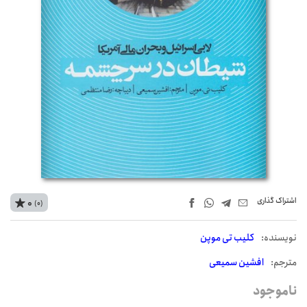
اشتراک‌ گذاری
0
(0)
نويسنده:
کلیب تی موپن
مترجم:
افشین سمیعی
ناموجود