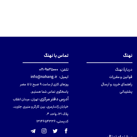
نهنگ
تماس با نهنگ
دربارهٔ نهنگ
تلفن:
۹۱۰۳۵۰۰۰-۰۲۱
قوانین و مقررات
ایمیل:
info@nahang.ir
راهنمای خرید و ارسال
روزهای کاری از ساعت ۹ صبح تا ۵ عصر
پشتیبانی
پاسخگوی تماس شما هستیم.
آدرس دفتر مرکزی
:
تهران، میدان انقلاب
خیابان ژاندارمری، بین کارگر و منیری جاوید،
پلاک 121، واحد ۴.
کدپستی: 131465433۶