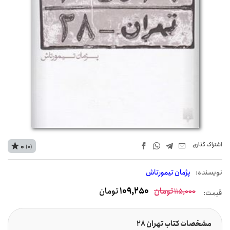
اشتراک‌ گذاری
0
(0)
نويسنده:
پژمان تیمورتاش
تومان
109,250
تومان
115,000
قیمت:
مشخصات کتاب تهران 28