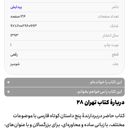
ناشر
پیدایش
تعداد صفحات
124 صفحه
شابک
9786002960993
سال انتشار
1393
نوبت چاپ
1
قطع
رقعی
جلد
شومیز
0
این کتاب را خوانده‌ام.
0
این کتاب را می‌خواهم بخوانم.
دربارۀ کتاب تهران 28
کتاب حاضر دربردارندۀ پنج داستان کوتاه فارسی با موضوعات
مختلف، با زبانی ساده و محاوره‌ای، برای بزرگسالان و با عنوان‌های: