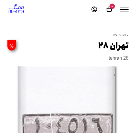
0
خانه
کتاب
تهران 28
%
tehran 28