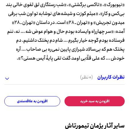
«نیویورک»، «تاکسی برگشتی»، «شب رستگاری لق لقوی خالی بند
بی‌کس و کار»، «میثم کوزت و شیشه‌های نوشابه تو اون شب برفی
میدون تجریش» و «تهران ـ 28» است. در داستان «تهران ـ 28»
آمده: «سر چهارراه وایساده بودم حال و هوام عوض شه ... نه، ننم
فرستاده بودم گوجه خیار بگیرم ... شام دم پختک داشتیم. دم
پختک هم که بی‌سالاد شیرازی پایین نمی‌ره بی صاحاب ... آره
خودش ... که علی قلّابی اومد گفت تقی پایۀ آیس هستی؟».
نظرات کاربران
(0 نظر)
افزودن به سبد خرید
افزودن به علاقه‌مندی
سایر آثار پژمان تیمورتاش