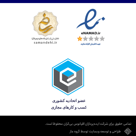
تمامی حقوق برای شرکت ایده‌پردازان اقیانوس بی‌کران محفوظ است.
طراحی و توسعه وبسایت توسط گروه ماز