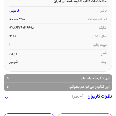
مشخصات کتاب شکوه باستانی ایران
ناشر
خاموش
تعداد صفحات
358 صفحه
شابک
9786226036498
سال انتشار
1398
نوبت چاپ
1
قطع
وزیری
جلد
شومیز
0
این کتاب را خوانده‌ام.
0
این کتاب را می‌خواهم بخوانم.
نظرات کاربران
(0 نظر)