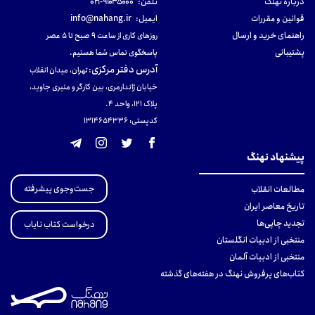
دربارهٔ نهنگ
تلفن:
۹۱۰۳۵۰۰۰-۰۲۱
قوانین و مقررات
ایمیل:
info@nahang.ir
راهنمای خرید و ارسال
روزهای کاری از ساعت ۹ صبح تا ۵ عصر
پشتیبانی
پاسخگوی تماس شما هستیم.
آدرس دفتر مرکزی
:
تهران، میدان انقلاب
خیابان ژاندارمری، بین کارگر و منیری جاوید،
پلاک 121، واحد ۴.
کدپستی: 131465433۶
پیشنهاد نهنگ
جست‌وجوی پیشرفته
مطالعات انقلاب
تاریخ معاصر ایران
تجدید چاپی‌ها
درخواست کتاب نایاب
منتخبی از ادبیات انگلستان
منتخبی از ادبیات آلمان
کتاب‌های پرفروش نهنگ در هفته‌های گذشته