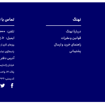
نهنگ
تماس با 
دربارهٔ نهنگ
تلفن:
۰-۰۲۱
قوانین و مقررات
ایمیل:
.ir
راهنمای خرید و ارسال
روزهای کاری از ساعت ۹ صب
پشتیبانی
پاسخگوی تماس
آدرس دفتر 
خیابان ژاندارمر
پلاک 121، واحد ۴.
کدپستی: 131465433۶