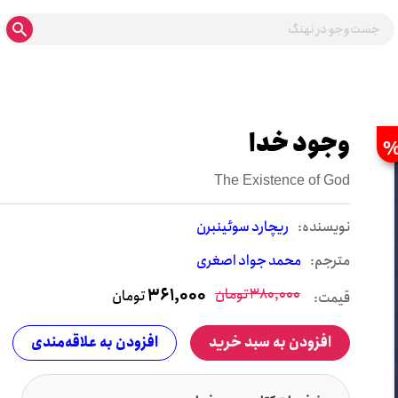
وجود خدا
The Existence of God
نويسنده:
ریچارد سوئینبرن
مترجم:
محمد جواد اصغری
380,000
تومان
361,000
تومان
قیمت:
افزودن به سبد خرید
افزودن به علاقه‌مندی