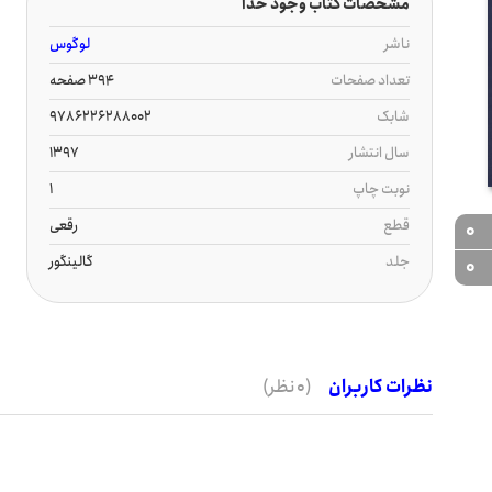
مشخصات کتاب وجود خدا
ناشر
لوگوس
تعداد صفحات
394 صفحه
شابک
9786226288002
سال انتشار
1397
نوبت چاپ
1
قطع
رقعی
0
جلد
گالینگور
0
نظرات کاربران
(0 نظر)