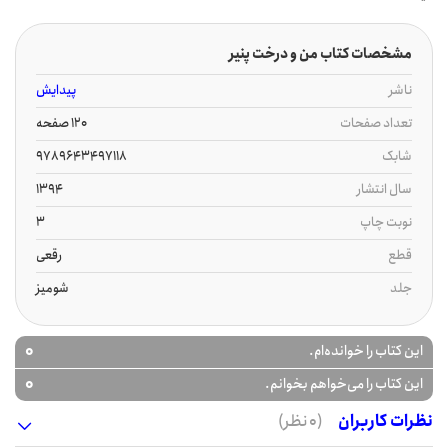
مشخصات کتاب من و درخت پنیر
ناشر
پیدایش
تعداد صفحات
120 صفحه
شابک
9789643497118
سال انتشار
1394
نوبت چاپ
3
قطع
رقعی
جلد
شومیز
0
این کتاب را خوانده‌ام.
0
این کتاب را می‌خواهم بخوانم.
نظرات کاربران
(0 نظر)