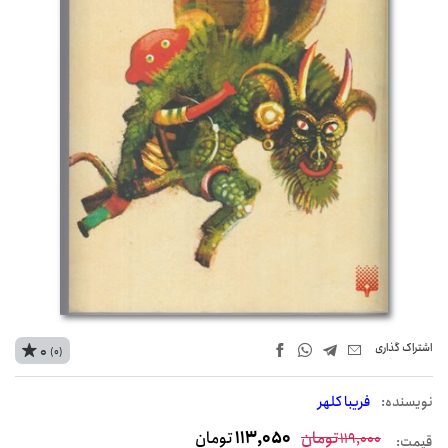
اشتراک‌ گذاری
0
(0)
نويسنده:
فریبا کلهر
تومان
113,050
تومان
119,000
قیمت: