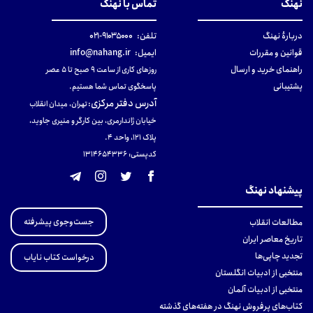
نهنگ
تماس با نهنگ
دربارهٔ نهنگ
تلفن:
۹۱۰۳۵۰۰۰-۰۲۱
قوانین و مقررات
ایمیل:
info@nahang.ir
راهنمای خرید و ارسال
روزهای کاری از ساعت ۹ صبح تا ۵ عصر
پشتیبانی
پاسخگوی تماس شما هستیم.
آدرس دفتر مرکزی
:
تهران، میدان انقلاب
خیابان ژاندارمری، بین کارگر و منیری جاوید،
پلاک 121، واحد ۴.
کدپستی: 131465433۶
پیشنهاد نهنگ
جست‌وجوی پیشرفته
مطالعات انقلاب
تاریخ معاصر ایران
تجدید چاپی‌ها
درخواست کتاب نایاب
منتخبی از ادبیات انگلستان
منتخبی از ادبیات آلمان
کتاب‌های پرفروش نهنگ در هفته‌های گذشته