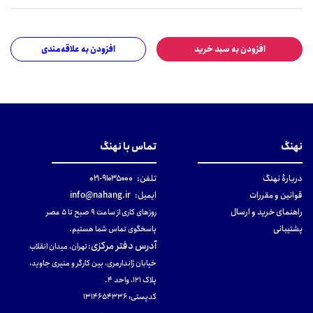
افزودن به سبد خرید
افزودن به علاقه‌مندی
نهنگ
تماس با نهنگ
دربارهٔ نهنگ
تلفن:
۹۱۰۳۵۰۰۰-۰۲۱
قوانین و مقررات
ایمیل:
info@nahang.ir
راهنمای خرید و ارسال
روزهای کاری از ساعت ۹ صبح تا ۵ عصر
پشتیبانی
پاسخگوی تماس شما هستیم.
آدرس دفتر مرکزی
:
تهران، میدان انقلاب
خیابان ژاندارمری، بین کارگر و منیری جاوید،
پلاک 121، واحد ۴.
کدپستی: 131465433۶