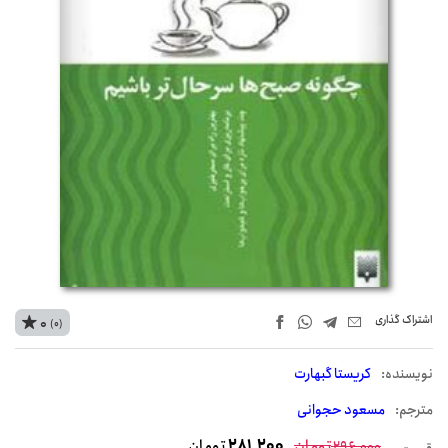
اشتراک‌ گذاری
0
(0)
نويسنده:
کریستا گبهارت
مترجم:
مسعود حجوانی
تومان
281,200
تومان
296,000