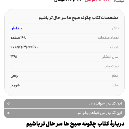
قیمت:
مشخصات کتاب چگونه صبح ها سر حال تر باشیم
ناشر
پیدایش
تعداد صفحات
148 صفحه
شابک
9789643499679
سال انتشار
1391
نوبت چاپ
1
قطع
رقعی
جلد
شومیز
0
این کتاب را خوانده‌ام.
0
این کتاب را می‌خواهم بخوانم.
دربارۀ کتاب چگونه صبح ها سر حال تر باشیم