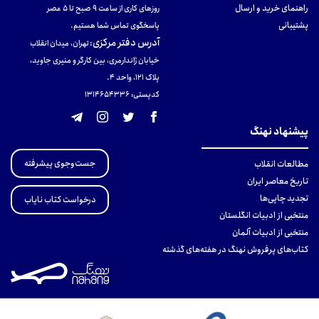
راهنمای خرید و ارسال
روزهای کاری از ساعت ۹ صبح تا ۵ عصر
پشتیبانی
پاسخگوی تماس شما هستیم.
آدرس دفتر مرکزی
:
تهران، میدان انقلاب
خیابان ژاندارمری، بین کارگر و منیری جاوید،
پلاک 121، واحد ۴.
کدپستی: 131465433۶
پیشنهاد نهنگ
جست‌وجوی پیشرفته
مطالعات انقلاب
تاریخ معاصر ایران
تجدید چاپی‌ها
درخواست کتاب نایاب
منتخبی از ادبیات انگلستان
منتخبی از ادبیات آلمان
کتاب‌های پرفروش نهنگ در هفته‌های گذشته