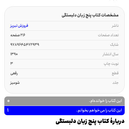
مشخصات کتاب پنج زبان دلبستگی
ناشر
فروزش تبریز
تعداد صفحات
216 صفحه
شابک
9789645472939
سال انتشار
1390
نوبت چاپ
3
قطع
رقعی
جلد
شومیز
0
این کتاب را خوانده‌ام.
1
این کتاب را می‌خواهم بخوانم.
دربارۀ کتاب پنج زبان دلبستگی