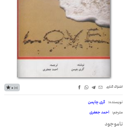
اشتراک‌ گذاری
0
(0)
نويسنده:
گری چاپمن
مترجم:
احمد جعفری
ناموجود