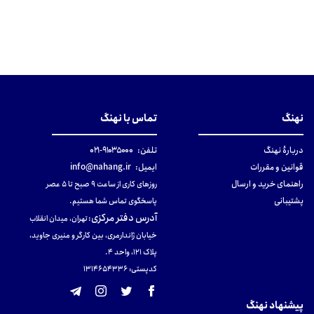
نهنگ
تماس با نهنگ
دربارهٔ نهنگ
تلفن:
۹۱۰۳۵۰۰۰-۰۲۱
قوانین و مقررات
ایمیل:
info@nahang.ir
راهنمای خرید و ارسال
روزهای کاری از ساعت ۹ صبح تا ۵ عصر
پشتیبانی
پاسخگوی تماس شما هستیم.
آدرس دفتر مرکزی
:
تهران، میدان انقلاب
خیابان ژاندارمری، بین کارگر و منیری جاوید،
پلاک 121، واحد ۴.
کدپستی: 131465433۶
پیشنهاد نهنگ