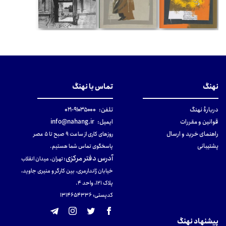
نهنگ
تماس با نهنگ
دربارهٔ نهنگ
تلفن:
۹۱۰۳۵۰۰۰-۰۲۱
قوانین و مقررات
ایمیل:
info@nahang.ir
راهنمای خرید و ارسال
روزهای کاری از ساعت ۹ صبح تا ۵ عصر
پشتیبانی
پاسخگوی تماس شما هستیم.
آدرس دفتر مرکزی
:
تهران، میدان انقلاب
خیابان ژاندارمری، بین کارگر و منیری جاوید،
پلاک 121، واحد ۴.
کدپستی: 131465433۶
پیشنهاد نهنگ