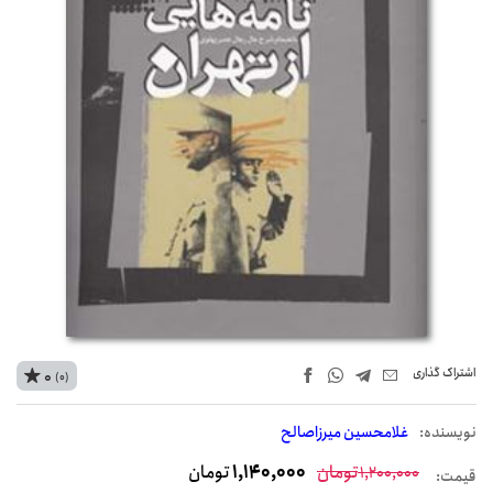
اشتراک‌ گذاری
0
(0)
نويسنده:
غلامحسین میرزاصالح
تومان
1,140,000
تومان
1,200,000
قیمت: