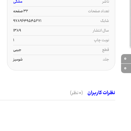
ناشر
مشکی
تعداد صفحات
32 صفحه
شابک
9789649545271
سال انتشار
1389
نوبت چاپ
1
قطع
جیبی
0
جلد
شومیز
0
نظرات کاربران
(0 نظر)