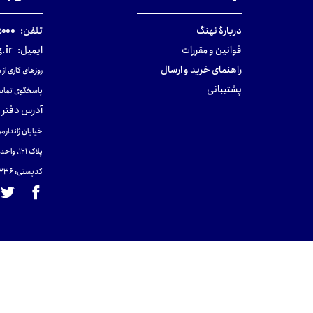
دربارهٔ نهنگ
تلفن:
۰-۰۲۱
قوانین و مقررات
ایمیل:
.ir
راهنمای خرید و ارسال
روزهای کاری از ساعت ۹ صب
پشتیبانی
پاسخگوی تماس
آدرس دفتر 
خیابان ژاندارمر
پلاک 121، واحد ۴.
کدپستی: 131465433۶