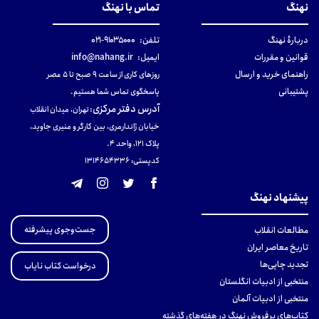
نهنگ
تماس با نهنگ
دربارهٔ نهنگ
تلفن:
۹۱۰۳۵۰۰۰-۰۲۱
قوانین و مقررات
ایمیل:
info@nahang.ir
راهنمای خرید و ارسال
روزهای کاری از ساعت ۹ صبح تا ۵ عصر
پشتیبانی
پاسخگوی تماس شما هستیم.
آدرس دفتر مرکزی
:
تهران، میدان انقلاب
خیابان ژاندارمری، بین کارگر و منیری جاوید،
پلاک 121، واحد ۴.
کدپستی: 131465433۶
پیشنهاد نهنگ
جست‌وجوی پیشرفته
مطالعات انقلاب
تاریخ معاصر ایران
تجدید چاپی‌ها
درخواست کتاب نایاب
منتخبی از ادبیات انگلستان
منتخبی از ادبیات آلمان
کتاب‌های پرفروش نهنگ در هفته‌های گذشته