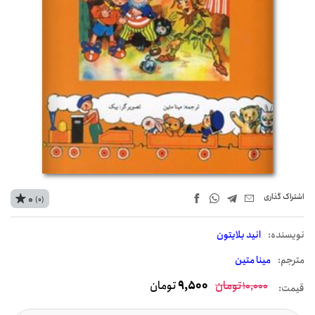
اشتراک‌ گذاری
0
(0)
نويسنده:
انید بلایتون
مترجم:
مینا متین
تومان
9,500
تومان
10,000
قیمت: