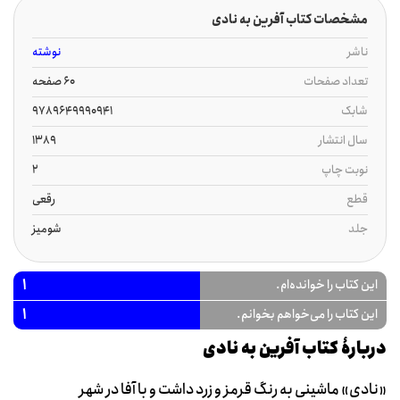
مشخصات کتاب آفرین به نادی
ناشر
نوشته
تعداد صفحات
60 صفحه
شابک
9789649990941
سال انتشار
1389
نوبت چاپ
2
قطع
رقعی
جلد
شومیز
1
این کتاب را خوانده‌ام.
1
این کتاب را می‌خواهم بخوانم.
دربارۀ کتاب آفرین به نادی
«نادی» ماشینی به رنگ قرمز و زرد داشت و با آفا در شهر