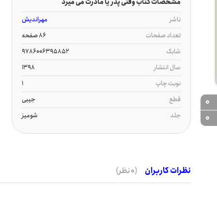
مشخصات کتاب وقتی پدر یا مادرت می میرد
ناشر
مهراندیش
تعداد صفحات
86 صفحه
شابک
9786006395852
سال انتشار
1398
نوبت چاپ
1
قطع
جیبی
0
جلد
شومیز
0
نظرات کاربران
(0 نظر)