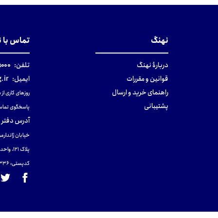
نهنگ
تماس با 
دربارهٔ نهنگ
تلفن:
۰-۰۲۱
قوانین و مقررات
ایمیل:
.ir
راهنمای خرید و ارسال
روزهای کاری از ساعت ۹ صب
پشتیبانی
پاسخگوی تماس
آدرس دفتر 
خیابان ژاندارمر
پلاک 121، واحد ۴.
کدپستی: 131465433۶