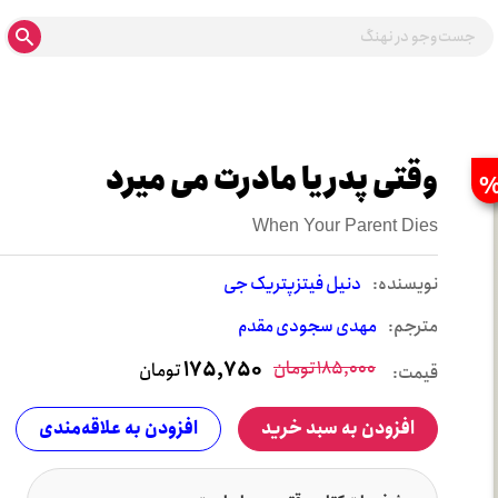
وقتی پدر یا مادرت می میرد
When Your Parent Dies
نويسنده:
دنیل فیتزپتریک جی
مترجم:
مهدی سجودی مقدم
185,000
تومان
175,750
تومان
قیمت:
افزودن به سبد خرید
افزودن به علاقه‌مندی