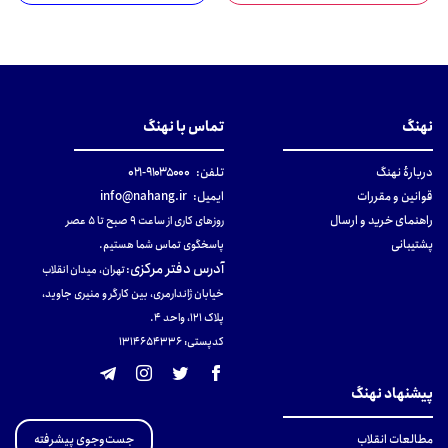
نهنگ
تماس با نهنگ
دربارهٔ نهنگ
تلفن:
۹۱۰۳۵۰۰۰-۰۲۱
قوانین و مقررات
ایمیل:
info@nahang.ir
راهنمای خرید و ارسال
روزهای کاری از ساعت ۹ صبح تا ۵ عصر
پشتیبانی
پاسخگوی تماس شما هستیم.
آدرس دفتر مرکزی
:
تهران، میدان انقلاب
خیابان ژاندارمری، بین کارگر و منیری جاوید،
پلاک 121، واحد ۴.
کدپستی: 131465433۶
پیشنهاد نهنگ
جست‌وجوی پیشرفته
مطالعات انقلاب