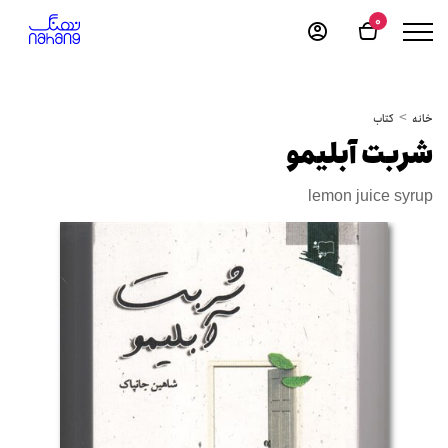
0
خانه
کتاب
شربت آبلیمو
lemon juice syrup