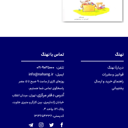
نهنگ
تماس با نهنگ
دربارهٔ نهنگ
تلفن:
۹۱۰۳۵۰۰۰-۰۲۱
قوانین و مقررات
ایمیل:
info@nahang.ir
راهنمای خرید و ارسال
روزهای کاری از ساعت ۹ صبح تا ۵ عصر
پشتیبانی
پاسخگوی تماس شما هستیم.
آدرس دفتر مرکزی
:
تهران، میدان انقلاب
خیابان ژاندارمری، بین کارگر و منیری جاوید،
پلاک 121، واحد ۴.
کدپستی: 131465433۶