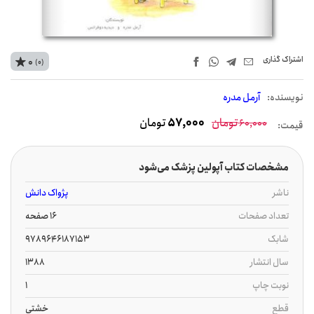
اشتراک‌ گذاری
0
(0)
نويسنده:
آرمل مدره
تومان
57,000
تومان
60,000
قیمت:
مشخصات کتاب آپولین پزشک می‌شود
ناشر
پژواک دانش
تعداد صفحات
16 صفحه
شابک
9789646187153
سال انتشار
1388
نوبت چاپ
1
قطع
خشتی