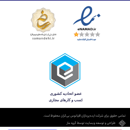
تمامی حقوق برای شرکت ایده‌پردازان اقیانوس بی‌کران محفوظ است.
طراحی و توسعه وبسایت توسط گروه ماز