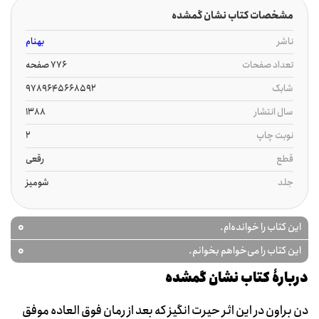
مشخصات کتاب نشان گمشده
ناشر
بهنام
تعداد صفحات
776 صفحه
شابک
9789645668592
سال انتشار
1388
نوبت چاپ
2
قطع
رقعی
جلد
شومیز
0
این کتاب را خوانده‌ام.
0
این کتاب را می‌خواهم بخوانم.
دربارۀ کتاب نشان گمشده
دن براون در این اثر حیرت انگیز که بعد از رمان فوق العاده موفق