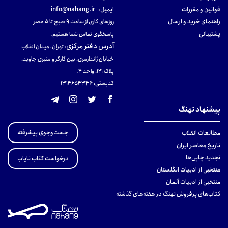
قوانین و مقررات
ایمیل:
info@nahang.ir
راهنمای خرید و ارسال
روزهای کاری از ساعت ۹ صبح تا ۵ عصر
پشتیبانی
پاسخگوی تماس شما هستیم.
آدرس دفتر مرکزی
:
تهران، میدان انقلاب
خیابان ژاندارمری، بین کارگر و منیری جاوید،
پلاک 121، واحد ۴.
کدپستی: 131465433۶
پیشنهاد نهنگ
جست‌وجوی پیشرفته
مطالعات انقلاب
تاریخ معاصر ایران
تجدید چاپی‌ها
درخواست کتاب نایاب
منتخبی از ادبیات انگلستان
منتخبی از ادبیات آلمان
کتاب‌های پرفروش نهنگ در هفته‌های گذشته