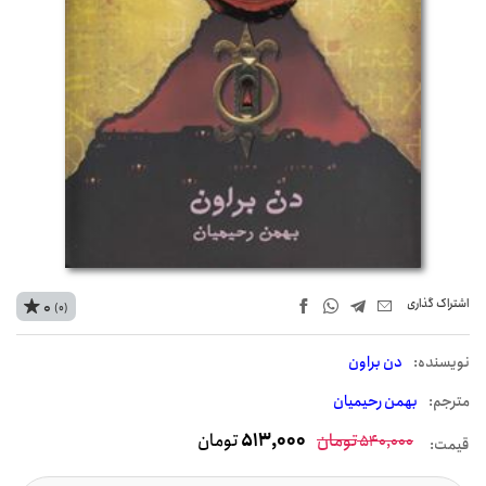
اشتراک‌ گذاری
0
(0)
نويسنده:
دن براون
مترجم:
بهمن رحیمیان
تومان
513,000
تومان
540,000
قیمت: